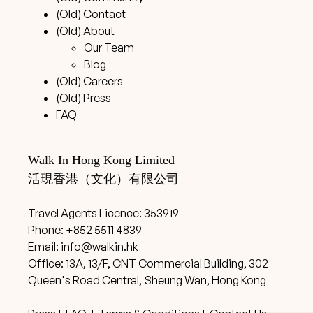
(Old) Contact
(Old) About
Our Team
Blog
(Old) Careers
(Old) Press
FAQ
Walk In Hong Kong Limited
活現香港（文化）有限公司
Travel Agents Licence: 353919
Phone: +852 5511 4839
Email:
info@walkin.hk
Office: 13A, 13/F, CNT Commercial Building, 302
Queen's Road Central, Sheung Wan, Hong Kong