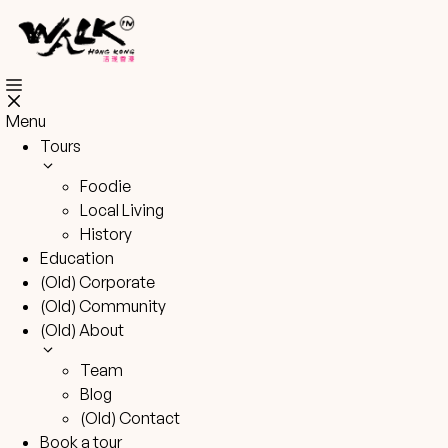
Skip
to
content
Menu
Tours
Foodie
Local Living
History
Education
(Old) Corporate
(Old) Community
(Old) About
Team
Blog
(Old) Contact
Book a tour