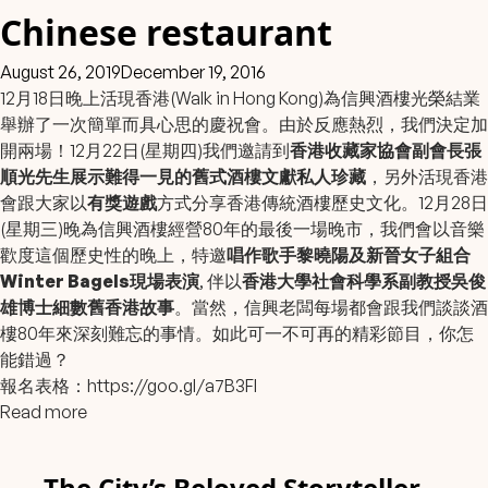
Chinese restaurant
August 26, 2019
December 19, 2016
12月18日晚上活現香港(Walk in Hong Kong)為
信興酒樓
光榮結業
舉辦了一次簡單而具心思的慶祝會。由於反應熱烈，我們決定加
開兩場！12月22日(星期四)我們邀請到
香港收藏家協會副會長張
順光先生展示難得一見的舊式酒樓文獻私人珍藏
，另外活現香港
會跟大家以
有獎遊戲
方式分享香港傳統酒樓歷史文化。12月28日
(星期三)晚為信興酒樓經營80年的最後一場晚市，我們會以音樂
歡度這個歷史性的晚上，特邀
唱作歌手
黎曉陽
及新晉女子組合
Winter Bagels
現場表演
, 伴以
香港大學社會科學系副教授吳俊
雄博士細數舊香港故事
。當然，信興老闆每場都會跟我們談談酒
樓80年來深刻難忘的事情。如此可一不可再的精彩節目，你怎
能錯過？
報名表格：
https://goo.gl/a7B3Fl
Read more
The City’s Beloved Storyteller