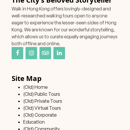
Walk in Hong Kong offers lovingly-designed and
well-researched walking tours open to anyone
eager to experience the lesser-seen sides of Hong
Kong. We are known for our wonderful storytelling,
which allows us to curate equally engaging journeys
both offline and online.
Site Map
(Old) Home
(Old) Public Tours
(Old) Private Tours
(Old) Virtual Tours
(Old) Corporate
Education
(Old) Community