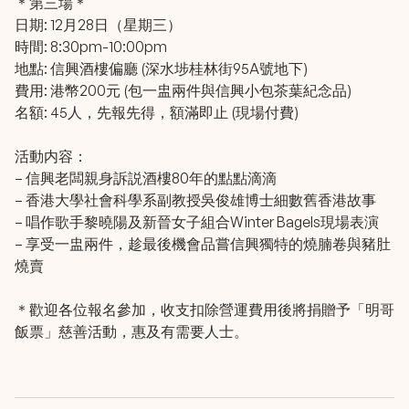
＊第三場＊
日期: 12月28日（星期三）
時間: 8:30pm-10:00pm
地點: 信興酒樓偏廳 (深水埗桂林街95A號地下)
費用: 港幣200元 (包一盅兩件與信興小包茶葉紀念品)
名額: 45人，先報先得，額滿即止 (現場付費)
活動内容：
– 信興老闆親身訴説酒樓80年的點點滴滴
– 香港大學社會科學系副教授吳俊雄博士細數舊香港故事
– 唱作歌手黎曉陽及新晉女子組合Winter Bagels現場表演
– 享受一盅兩件，趁最後機會品嘗信興獨特的燒腩卷與豬肚
燒賣
＊歡迎各位報名參加，收支扣除營運費用後將捐贈予「明哥
飯票」慈善活動，惠及有需要人士。