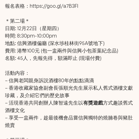
報名表格：
https://goo.gl/a7B3Fl
＊第二場＊
日期: 12月22日（星期四）
時間: 8:30pm-10:00pm
地點: 信興酒樓偏廳 (深水埗桂林街95A號地下)
費用: 港幣100元 (包一盅兩件與信興小包茶葉紀念品)
名額: 45人，先報先得，額滿即止 (現場付費)
活動内容：
– 信興老闆親身訴説酒樓80年的點點滴滴
– 香港收藏家協會副會長張順光先生展示私人舊式酒樓文獻
珍藏，及介紹它們的歷史故事
– 活現香港共同創辦人陳智遠先生以
有獎遊戲
方式趣談舊式
酒樓文化
– 享受一盅兩件，趁最後機會品嘗信興獨特的燒腩卷與豬肚
燒賣