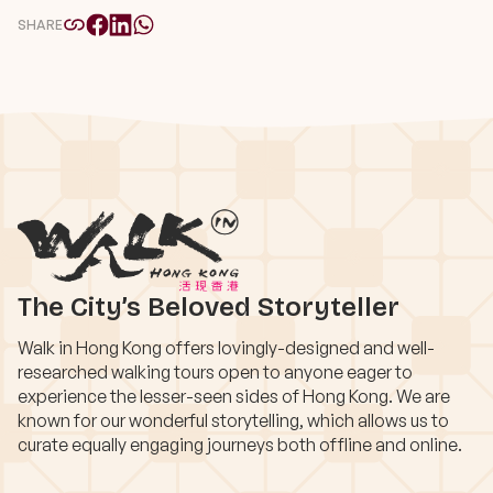
SHARE
The City’s Beloved Storyteller
Walk in Hong Kong offers lovingly-designed and well-
researched walking tours open to anyone eager to
experience the lesser-seen sides of Hong Kong. We are
known for our wonderful storytelling, which allows us to
curate equally engaging journeys both offline and online.