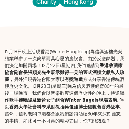
Charity
Hong Kong
12月18日晚上活現香港(Walk in Hong Kong)為
信興酒樓
光榮
結業舉辦了一次簡單而具心思的慶祝會。由於反應熱烈，我
們決定加開兩場！12月22日(星期四)我們邀請到
香港收藏家
協會副會長張順光先生展示難得一見的舊式酒樓文獻私人珍
藏
，另外活現香港會跟大家以
有獎遊戲
方式分享香港傳統酒
樓歷史文化。12月28日(星期三)晚為信興酒樓經營80年的最
後一場晚市，我們會以音樂歡度這個歷史性的晚上，特邀
唱
作歌手
黎曉陽
及新晉女子組合
Winter Bagels
現場表演
, 伴
以
香港大學社會科學系副教授吳俊雄博士細數舊香港故事
。
當然，信興老闆每場都會跟我們談談酒樓80年來深刻難忘
的事情。如此可一不可再的精彩節目，你怎能錯過？