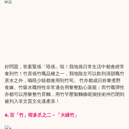
好問題，答案緊係「唔係」啦！我地係日常生活中都會經常
食到竹！竹蔗係竹嘅品種之一，我地除左可以飲到清甜嘅竹
蔗水之外，喺唔少餸都會用到竹筍。 竹亦都成日拎黎煮野
食嫁。竹吸水嘅特性非常適合用黎整點心蒸籠；而竹嘅彈性
亦都可以用黎整竹昇麵，用竹竿壓製麵條呢個技術仲巴閉到
被列入非文質文化遺產添！
6. 百「竹」咁多爪之二－「大碌竹」