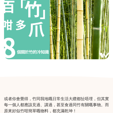
或者你會覺得，竹同我地嘅日常生活大纜都扯唔埋，但其實
每一個人都應該見過、講過，甚至食過同竹有關嘅事物。而
原來好似竹咁簡單嘅物料，都充滿乾坤！