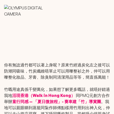
你有無諗過竹都可以著上身呢？原來竹經過炭化左之後可以
防潮同吸味，竹炭纖維唔單止可以用嚟整衫之外，仲可以用
嚟整化妝品、牙膏、除臭制同清潔用品等等，簡直係萬能！
竹嘅用途真係千變萬化，如果想了解更多嘅話，就唔好錯過
我地
活現香港（Walk in Hong Kong）
同PMQ元創方合作
舉辦
童行同感 — 「夏日微旅程」- 賽車建「竹」
導賞團
。我
地可以親眼睇到蒸籠同紥作師傅點樣用竹用到出神入化，仲
可以去山貨店尋寶，搵下唔同嘅竹製品，當然唔少得親身試