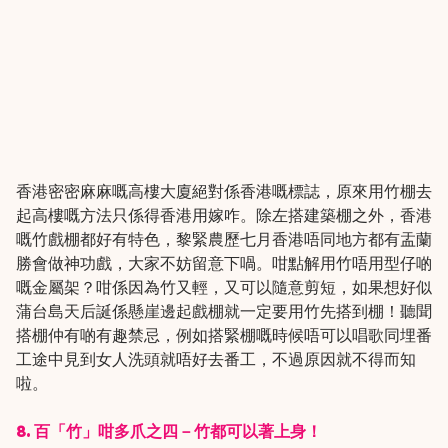
香港密密麻麻嘅高樓大廈絕對係香港嘅標誌，原來用竹棚去
起高樓嘅方法只係得香港用嫁咋。除左搭建築棚之外，香港
嘅竹戲棚都好有特色，黎緊農歷七月香港唔同地方都有盂蘭
勝會做神功戲，大家不妨留意下喎。咁點解用竹唔用型仔啲
嘅金屬架？咁係因為竹又輕，又可以隨意剪短，如果想好似
蒲台島天后誕係懸崖邊起戲棚就一定要用竹先搭到棚！聽聞
搭棚仲有啲有趣禁忌，例如搭緊棚嘅時候唔可以唱歌同埋番
工途中見到女人洗頭就唔好去番工，不過原因就不得而知
啦。
8. 百「竹」咁多爪之四－竹都可以著上身！