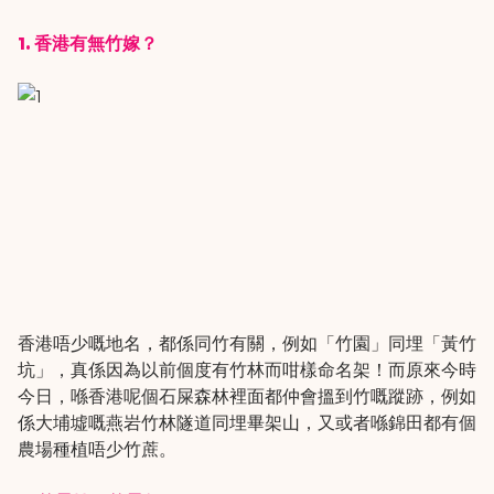
1. 香港有無竹嫁？
香港唔少嘅地名，都係同竹有關，例如「竹園」同埋「黃竹
坑」，真係因為以前個度有竹林而咁樣命名架！而原來今時
今日，喺香港呢個石屎森林裡面都仲會搵到竹嘅蹤跡，例如
係大埔墟嘅燕岩竹林隧道同埋畢架山，又或者喺錦田都有個
農場種植唔少竹蔗。