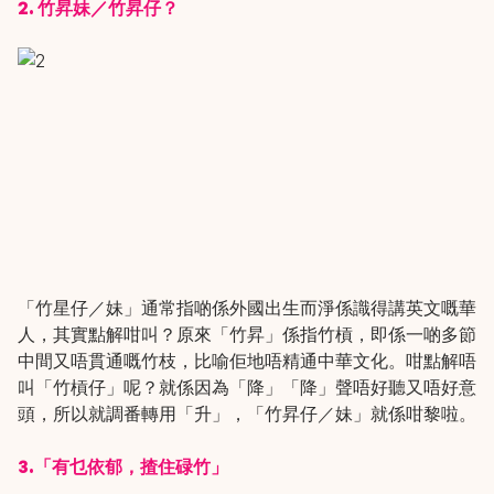
2. 竹昇妹／竹昇仔？
「竹星仔／妹」通常指啲係外國出生而淨係識得講英文嘅華
人，其實點解咁叫？原來「竹昇」係指竹槓，即係一啲多節
中間又唔貫通嘅竹枝，比喻佢地唔精通中華文化。咁點解唔
叫「竹槓仔」呢？就係因為「降」「降」聲唔好聽又唔好意
頭，所以就調番轉用「升」，「竹昇仔／妹」就係咁黎啦。
3.「有乜依郁，揸住碌竹」