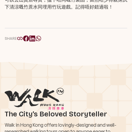
下清涼嘅竹蔗水同埋用竹玩遊戲。記得唔好錯過啦！
SHARE
The City’s Beloved Storyteller
Walk in Hong Kong offers lovingly-designed and well-
researched walking tours open to anyone eager to