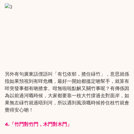
另外有句廣東話俚語叫「有乜依郁，揸住碌竹」，意思就係
指如果預視到有咩危機，最好一開始都搵定啲幫手，就算有
咩突發事都有啲揸拿。咁無啦啦點解又關竹事呢？有傳係因
為以前過河嘅時候，大家都要靠一枝大竹撐過去對面岸，如
果無左碌竹就過唔到河，所以遇到風浪嘅時候拎住枝竹就會
覺得安心啲！
4.「竹門對竹門，木門對木門」