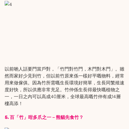
以前啲人話要門當戶對，「竹門對竹門，木門對木門」。雖
然而家好少見到竹，但以前竹原來係一樣好平嘅物料，經常
用來做傢俱。因為竹所需嘅生長環境好簡單，生長同繁殖速
度好快，所以供應非常充足。竹仲係生長得最快嘅植物之
一，一日之內可以高成40厘米，全球最高嘅竹仲有成14層
樓高添！
5. 百「竹」咁多爪之一－熊貓先食竹？