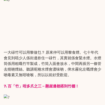
一大碌竹可以用黎做乜？ 原來仲可以用黎食煙。七十年代
會見到唔少人係街邊拎住一碌竹，其實就係食緊水煙。水煙
筒係用粗嘅竹竿製成，竹筒入面會放水，中間再插另一條管
去燒啲煙絲。聽講呢種水煙會濃味啲，俾水霧化左嘅煙會少
啲毒素又無咁嗆喉，所以以前好受歡迎。
7. 百「竹」咁多爪之三－懸崖邊都搭到竹棚！