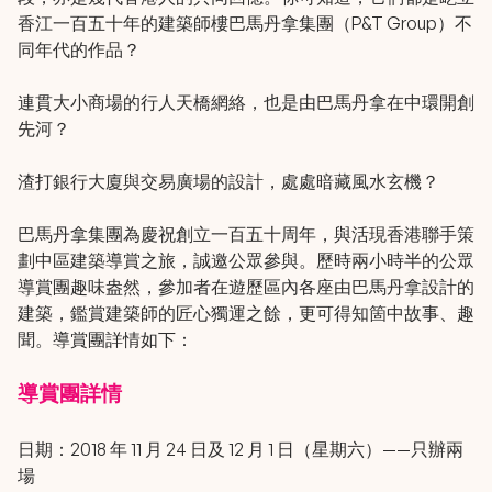
香江一百五十年的建築師樓巴馬丹拿集團（P&T Group）不
同年代的作品？
連貫大小商場的行人天橋網絡，也是由巴馬丹拿在中環開創
先河？
渣打銀行大廈與交易廣場的設計，處處暗藏風水玄機？
巴馬丹拿集團為慶祝創立一百五十周年，與活現香港聯手策
劃中區建築導賞之旅，誠邀公眾參與。歷時兩小時半的公眾
導賞團趣味盎然，參加者在遊歷區內各座由巴馬丹拿設計的
建築，鑑賞建築師的匠心獨運之餘，更可得知箇中故事、趣
聞。導賞團詳情如下：
導賞團詳情
日期：2018 年 11 月 24 日及 12 月 1 日（星期六）——只辦兩
場