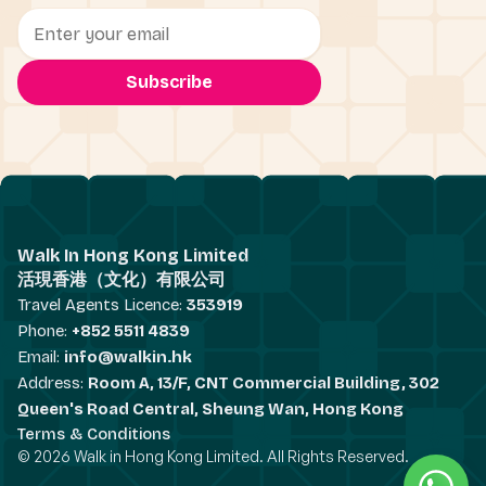
Walk In Hong Kong Limited
活現香港（文化）有限公司
Travel Agents Licence:
353919
Phone:
+852 5511 4839
Email:
info@walkin.hk
Address:
Room A, 13/F, CNT Commercial Building, 302
Queen's Road Central, Sheung Wan, Hong Kong
Terms & Conditions
© 2026 Walk in Hong Kong Limited. All Rights Reserved.