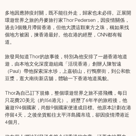
多地因應肺疫封關，既不能往外走，歸家也未必得。正展開
環遊世界之旅的丹麥旅行家Thor Pedersen，因疫情關係，
過去3個幾月滯留香港，但他大讚這顆東方之珠，稱如果找
個地方被困，揀香港最好。他在港的經歷，CNN都有報
道。
旅發局知道Thor的故事後，特別為他安排了一趟香港地道
遊，由本地文化深度遊組織「
活現香港
」創辦人陳智遠
（Paul）帶他探索深水埗，上嘉頓山，行鴨寮街，到公和飲
豆漿，逛大南街新店舖，體驗一下香港地道風貌。
Thor為自己訂下規條，整個環遊世界之旅不搭飛機，每日
只花費20美元（約156港元）。經歷了6年半的旅程後，他
遍遊194個國家，尚餘9個國家便達成目標。他原本計劃在港
停留4天，之後坐貨船往太平洋島國帛琉，卻因疫情滯港近
4個月。