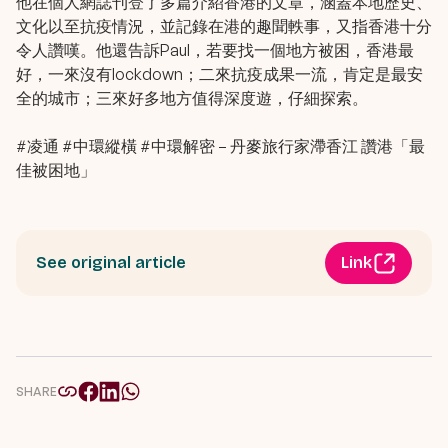
他在個人網誌刊登了多篇介紹香港的文章，涵蓋本地歷史、
文化以至抗疫情況，並記錄在港的趣聞軼事，又指香港十分
令人讚嘆。他還告訴Paul，若要找一個地方被困，香港最
好，一來沒有lockdown；二來抗疫成果一流，肯定是最安
全的城市；三來好多地方值得深度遊，仔細探索。
#凌通 #中環縱橫 #中環解密 – 丹麥旅行家滯香江 讚港「最
佳被困地」
See original article
Link
SHARE