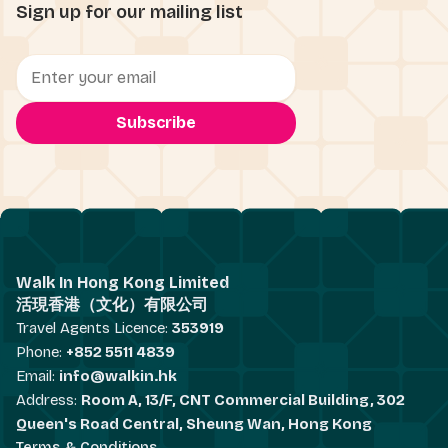
Sign up for our mailing list
Walk In Hong Kong Limited
活現香港（文化）有限公司
Travel Agents Licence:
353919
Phone:
+852 5511 4839
Email:
info@walkin.hk
Address:
Room A, 13/F, CNT Commercial Building, 302
Queen's Road Central, Sheung Wan, Hong Kong
Terms & Conditions