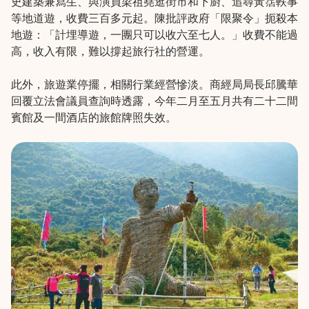
史建築兼寫生、與演員梁祖堯逛街市和下廚、追尋黃霑軼事
等地道遊，收費三百多元起。陳批評政府「限聚令」扼殺本
地遊：「計埋導遊，一團只可以收六至七人。」收費不能過
高，收入有限，難以撐起旅行社的營運。
此外，旅遊業停擺，相關行業經營慘淡。商經局局長邱騰華
回覆立法會議員查詢時透露，今年二月至五月共有二十二間
賓館及一間酒店的旅館牌照失效。