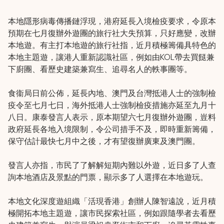
本地隱形病毒傳播鏈浮現，港府延長入境檢疫要求，令原本
預期在七月復辦外遊團的旅行社大失預算，只好應變，改辦
本地遊。有主打本地遊的旅行社指，近月積極籌備具特色的
本地主題遊，讓港人重新認識社區，例如由KOL帶去買餸兼
下廚團、看歷史建築兼寫生、追尋名人的軼事團等。
食衞局日前公佈，延長內地、澳門及台灣抵港人士的強制檢
疫令至七月七日，海外抵港人士強制檢疫措施亦延至九月十
八日。康泰發言人表示，原本期望六七月復辦外遊團，豈料
政府延長各地入境限制，令公司措手不及，即時重新籌備，
保守估計最快七月中之後，才有望復辦廣東及澳門團。
發言人亦指，市民了了解解短期內難以外遊，近日多了人查
詢本地酒店及景點的門票，顯示多了人選擇在本地遊玩。
本地文化深度遊組織「活現香港」創辦人陳智遠說，近月積
極開拓本地主題遊，讓市民探索社區，例如跟隨學者去看歷