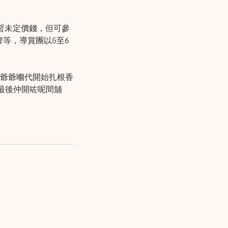
暫未定價錢，但可參
等，導賞團以5至6
人，爺爺嗰代開始扎根香
，最後仲開咗呢間舖