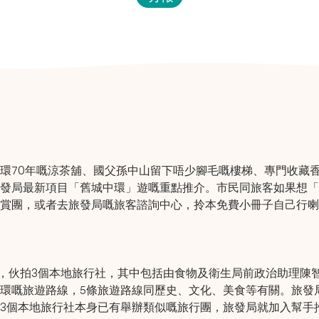
環70年嘅涼茶舖、國父孫中山留下唔少腳毛嘅樓梯、專門收藏
發局最新項目「舊城中環」遊嘅重點推介。市民同旅客如果想「
賞團，或者去旅發局嘅旅客諮詢中心，拎本免費小冊子自己行喇
元，伙拍3個本地旅行社，其中包括由食物及衛生局前政治助理陳
環嘅旅遊路線，5條旅遊路線同歷史、文化、美食等有關。旅發
3個本地旅行社本身已有舉辦類似嘅旅行團，旅發局就加入幫手