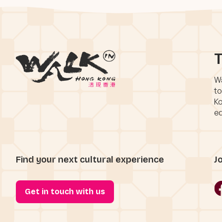
T
Wa
to
Ko
eq
Find your next cultural experience
J
Get in touch with us