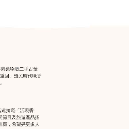
香港舊物嘅二手古董
重回」殖民時代嘅香
。
智遠搞嘅「活現香
局節目及旅遊產品拓
推廣，希望畀更多人