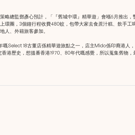
策略總監鄧彥心預計，「『舊城中環』精華遊」會喺5月推出，
上環團，3個鐘行程收費480蚊，包帶大家去食蔗汁糕、飲手工啤
地人、外籍旅客參加。
年嘅Select 18古董店係精華遊旅點之一，店主Mido係印裔港
研究香港歷史，想搵番香港1970、80年代嘅感覺，所以蒐集舊物