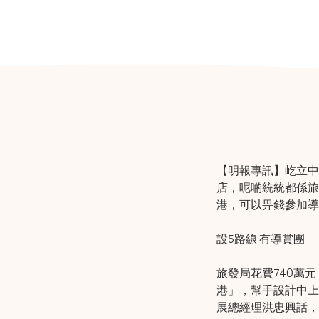
【明報專訊】屹立中
店，呢啲統統都係旅
港，可以畀錢參加導
設5路線 有導賞團
旅發局花費740萬
港」，幫手設計中上
展總經理洪忠興話，