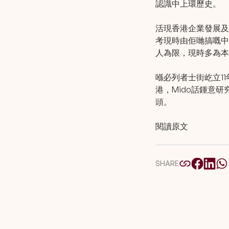
認識中上環歷史。
活現香港企業發展及
考現時由佢哋搞嘅中
人為限，現時多為本
喺必列者士街屹立11
港，Mido話鍾意
頭。
閱讀原文
SHARE