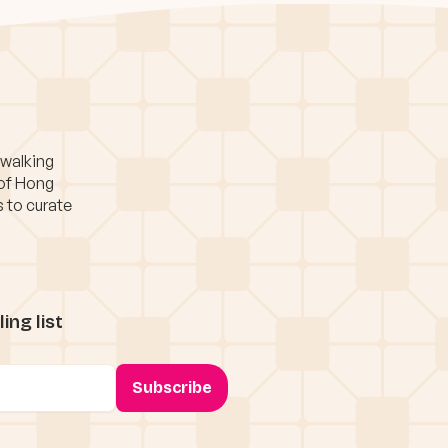
 walking
 of Hong
s to curate
ing list