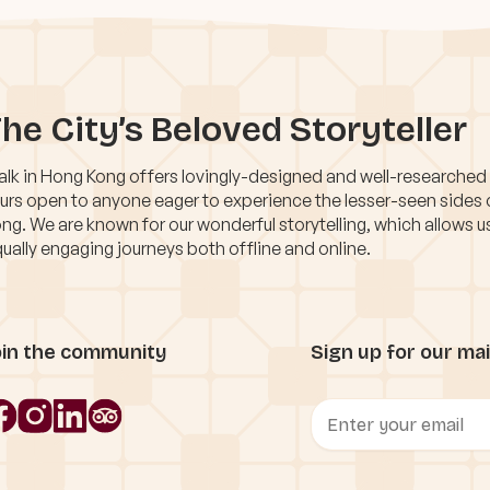
he City’s Beloved Storyteller
lk in Hong Kong offers lovingly-designed and well-researched
urs open to anyone eager to experience the lesser-seen sides
ng. We are known for our wonderful storytelling, which allows u
ually engaging journeys both offline and online.
oin the community
Sign up for our mail