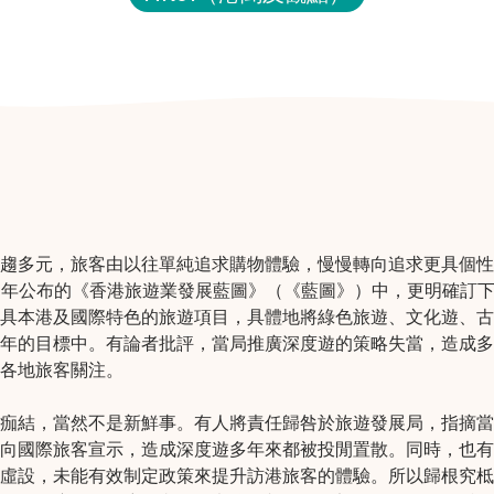
趨多元，旅客由以往單純追求購物體驗，慢慢轉向追求更具個性
17年公布的《香港旅遊業發展藍圖》（《藍圖》）中，更明確訂
具本港及國際特色的旅遊項目，具體地將綠色旅遊、文化遊、古
年的目標中。有論者批評，當局推廣深度遊的策略失當，造成多
各地旅客關注。
痂結，當然不是新鮮事。有人將責任歸咎於旅遊發展局，指摘當
向國際旅客宣示，造成深度遊多年來都被投閒置散。同時，也有
虛設，未能有效制定政策來提升訪港旅客的體驗。所以歸根究柢