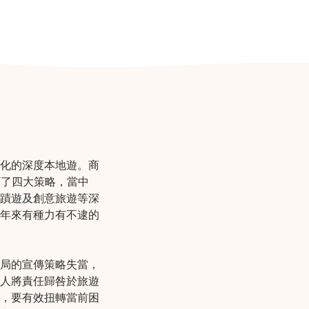
化的深度本地遊。商
下了四大策略，當中
蹟遊及創意旅遊等深
年來有種力有不逮的
局的宣傳策略失當，
人將責任歸咎於旅遊
，要有效扭轉當前困