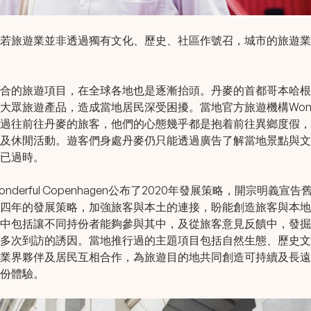
若旅遊業並非透過獨有文化、歷史、社區作號召，城市的旅遊業
合的旅遊項目，在全球各地也是逐漸抬頭。丹麥的首都哥本哈根
眾旅遊產品，造成當地居民深受困擾。當地官方旅遊機構Wonderful
過往前往丹麥的旅客，他們的心態幾乎都是抱着前往異鄉度假，
及休閒活動。遊客們身處丹麥仍只能透過廣告了解當地景點與文
已過時。
derful Copenhagen公布了2020年發展策略，開宗明義
四年的發展策略，加強旅客與本土的連接，盼能創造旅客與本地
中包括讓不同持份者能夠參與其中，及從旅客意見反饋中，發掘
多次到訪的誘因。當地推行過的主題項目包括自然生態、歷史文
業界夥伴及居民互相合作，為旅遊目的地共同創造可持續及長遠
份體驗。