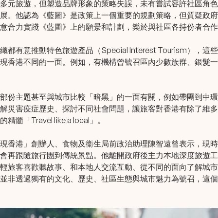
多元旅遊，但塑造品牌形象的策略失誤，未有嘗試容許社區角色
展。他認為《藍圖》是政策上一個重要的規劃策略，但質疑政府
意合力實踐《藍圖》上的願景和計劃，樂於與社區各持份者合作
有意推動特色旅遊產品（Special Interest Tourism）
現香港不同的一面。例如，有機構曾號召區內少數族群、銀髮一
部份主題甚至與城市比較「暗黑」的一面有關，例如帶團到中環
解災害疫症歷史、探討不同社會問題，讓旅客對香港有除了維多
Travel like a local」。
現香港
」創辦人、食物及衞生局前政治助理陳智遠曾表示，現時
會再跟隨旅行團到傳統景點。他離開政府後主力本地深度旅遊工
輕旅客喜歡聽故事、和本地人交流互動、從不同的面向了解城市
並非透過獨有的文化、歷史、社區生態與城市魅力為號召，這個