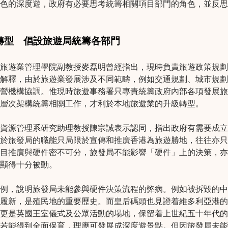
色的深度遊，政府有必要思考統籌相關項目部門的角色，並反思
轉型 倡設旅遊局統籌各部門
旅遊業管理學院副教授麥磊明曾經指出，現時負責旅遊政策規劃
解釋，由於旅遊業發展涉及不同範疇，例如交通規劃、城市規劃
營機構協調。惟現時旅遊事務署只專責統籌政府內部各項發展旅
層次架構統籌相關工作，才利於本地旅遊業的升級轉型。
資源管理系研究助理教授陳宗誠表示認同，指出政府有需要成立
於旅發局的職能只局限於宣傳和推廣香港為旅遊勝地，往往亦只
目推廣與硬件密不可分，旅發局不能影響「硬件」上的決策，亦
顯得十分被動。
例，說明旅發局未能參與硬件決策流程的弊病。例如被拆毀的中
履新，是殖民地的重要歷史。而皇后碼頭也見證着維多利亞港的
更是英國王室儀式及公眾活動的場地，保留着上世紀五十年代的
若能得到全面保育，理應可發展成深度遊景點。但因旅發局未能