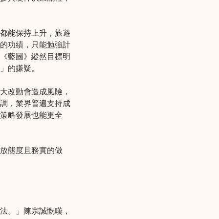
都能保持上升，旅遊
的功績，只能勉強計
《藍圖》縱然目標明
」的嫌疑。
大改動會造成風險，
調，業界普遍支持成
策略發展也能更全
放態度且務實的做
法。」陳宗誠慨嘆，