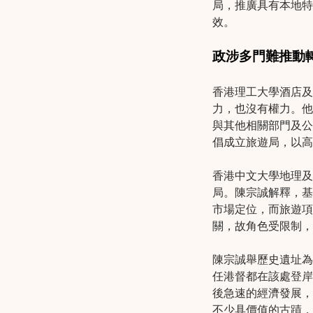
局，推廣具有本地特
效。
政涉多門難推動
香港理工大學酒店及
力，也沒有權力。他
與其他相關部門及公
倡成立旅遊局，以高
香港中文大學地理及
局。陳宗誠解釋，基
市場定位，而旅遊項
關，故角色受限制，
陳宗誠舉歷史遺址為
任港督都在該處登岸
後急速的經濟發展，
不少具價值的古蹟，