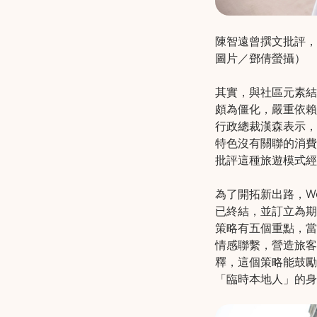
陳智遠曾撰文批評，
圖片／鄧倩螢攝）
其實，與社區元素結
頗為僵化，嚴重依賴大
行政總裁漢森表示，
特色沒有關聯的消費
批評這種旅遊模式經
為了開拓新出路，Won
已終結，並訂立為期
策略有五個重點，當
情感聯繫，營造旅客
釋，這個策略能鼓勵
「臨時本地人」的身