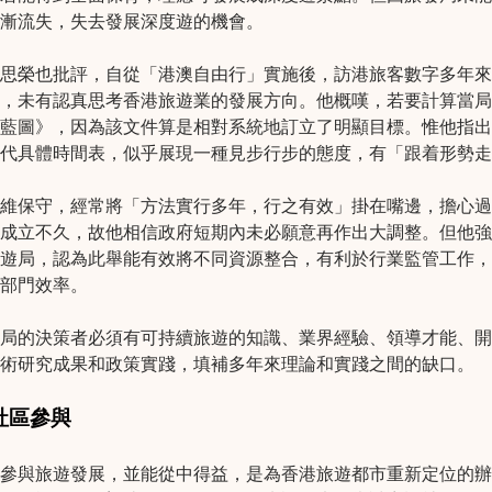
漸流失，失去發展深度遊的機會。
思榮也批評，自從「港澳自由行」實施後，訪港旅客數字多年來
，未有認真思考香港旅遊業的發展方向。他概嘆，若要計算當局
藍圖》，因為該文件算是相對系統地訂立了明顯目標。惟他指出
代具體時間表，似乎展現一種見步行步的態度，有「跟着形勢走
維保守，經常將「方法實行多年，行之有效」掛在嘴邊，擔心過
成立不久，故他相信政府短期內未必願意再作出大調整。但他強
遊局，認為此舉能有效將不同資源整合，有利於行業監管工作，
部門效率。
局的決策者必須有可持續旅遊的知識、業界經驗、領導才能、開
術研究成果和政策實踐，填補多年來理論和實踐之間的缺口。
社區參與
參與旅遊發展，並能從中得益，是為香港旅遊都市重新定位的辦