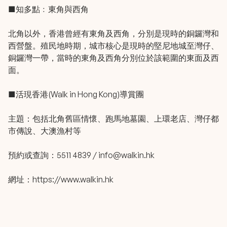
■知多點﹕東角與西角
北角以外，香港曾經有東角及西角，分別是現時的銅鑼灣和
西營盤。殖民地時期，城市核心是現時的堅尼地城至灣仔、
銅鑼灣一帶，當時的東角及西角分別位於該範圍的東面及西
面。
■活現香港(Walk in Hong Kong)導賞團
主題：包括北角舊區情懷、跑馬地墓園、上環老店、灣仔都
市傳說、大澳漁村等
預約或查詢：5511 4839 /
info@walkin.hk
網址：
https://www.walkin.hk