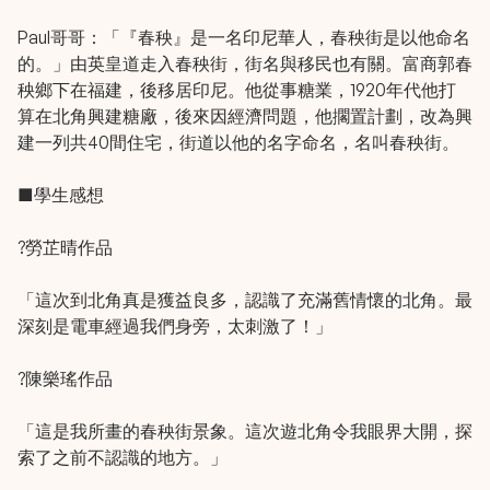
Paul哥哥：「『春秧』是一名印尼華人，春秧街是以他命名
的。」由英皇道走入春秧街，街名與移民也有關。富商郭春
秧鄉下在福建，後移居印尼。他從事糖業，1920年代他打
算在北角興建糖廠，後來因經濟問題，他擱置計劃，改為興
建一列共40間住宅，街道以他的名字命名，名叫春秧街。
■學生感想
?勞芷晴作品
「這次到北角真是獲益良多，認識了充滿舊情懷的北角。最
深刻是電車經過我們身旁，太刺激了！」
?陳樂瑤作品
「這是我所畫的春秧街景象。這次遊北角令我眼界大開，探
索了之前不認識的地方。」