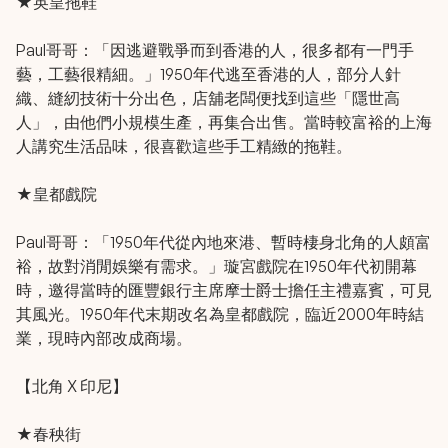
★英皇拖鞋
Paul哥哥：「因逃避戰爭而到香港的人，很多都有一門手
藝，工藝很精細。」1950年代逃至香港的人，部分人針
織、縫紉技術十分出色，店舖老闆便找到這些「隱世高
人」，由他們小規模生產，再集合出售。當時較富裕的上海
人講究生活品味，很喜歡這些手工精緻的拖鞋。
★皇都戲院
Paul哥哥：「1950年代從內地來港、暫時棲身北角的人頗富
裕，故對消閒娛樂有需求。」璇宮戲院在1950年代初開幕
時，邀得當時的匯豐銀行主席摩士爵士擔任主禮嘉賓，可見
其風光。1950年代末期改名為皇都戲院，臨近2000年時結
業，現時內部改成商場。
【北角 X 印尼】
★春秧街