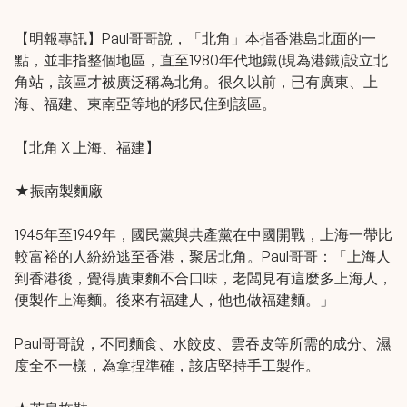
【明報專訊】Paul哥哥說，「北角」本指香港島北面的一
點，並非指整個地區，直至1980年代地鐵(現為港鐵)設立北
角站，該區才被廣泛稱為北角。很久以前，已有廣東、上
海、福建、東南亞等地的移民住到該區。
【北角 X 上海、福建】
★振南製麵廠
1945年至1949年，國民黨與共產黨在中國開戰，上海一帶比
較富裕的人紛紛逃至香港，聚居北角。Paul哥哥：「上海人
到香港後，覺得廣東麵不合口味，老闆見有這麼多上海人，
便製作上海麵。後來有福建人，他也做福建麵。」
Paul哥哥說，不同麵食、水餃皮、雲吞皮等所需的成分、濕
度全不一樣，為拿捏準確，該店堅持手工製作。