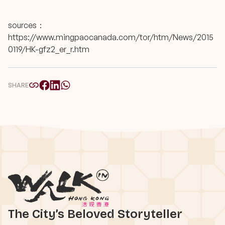
sources：
https://www.mingpaocanada.com/tor/htm/News/2015
0119/HK-gfz2_er_r.htm
SHARE
The City’s Beloved Storyteller