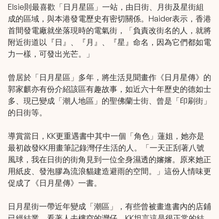
Elsie則最喜歡「日月星區」一站，由日街、月街及星街組
成的區域，與本港發電歷史有密切關係。Haider表示，香港
首間發電廠就坐落現時的電氣街，「負責改街名的人，就將
附近街道以『日』、『月』、『星』命名，因為它們都如電
力一樣，可發出光芒。」
曾居於「日月星區」多年，將生活見聞畫作《日月星傳》的
郭家麒亦有份介紹該區有趣故事，如近六十年歷史的德如士
多、現已變成「潮人地區」的聖佛蘭士街、曾是「印刷街」
的日街等。
導賞當日，KK更重遇書中其中一個「角色」蓮姐，她亦是
最初啟發KK用畫筆記錄灣仔生活的人。「一天正刮著八號
風球，我在日街的街角見到一位全身濕透的嬸嬸。原來她正
用紙皮、發泡膠為流浪貓建造避雨的空間。」這份人情味更
促成了《日月星傳》一書。
日月星街一帶近年變成「潮區」，有些曾被畫進書內的店鋪
已經結業，看著人去樓空的灣仔，KK坦言這是很正常的結