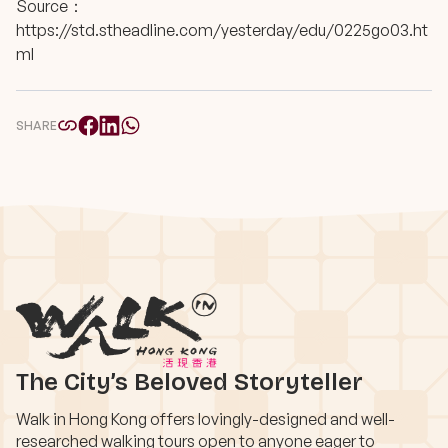
Source：
https://std.stheadline.com/yesterday/edu/0225go03.ht
ml
SHARE
The City’s Beloved Storyteller
Walk in Hong Kong offers lovingly-designed and well-
researched walking tours open to anyone eager to