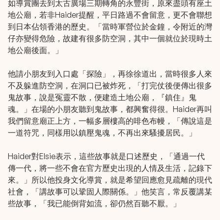
如導賞團去到太古廣場三期轉角的永豐街，原來盡頭有座土
地公廟，若非Haider提醒，平日路過不會留意，更不會聯想
到日本佔領香港的歷史。「當時軍營位於金鐘，令附近的灣
仔亦變得危險，故建有很多防空洞，其中一個就位於現時土
地公廟後面。」
他請小朋友到入口處「探險」，再徐徐道出，當時很多人來
不及躲進防空洞，在洞口已被炸死，「打完仗後便傳出很多
鬼故事，說是冤靈不散，便建造土地公廟，『鎮住』鬼
魂。」在場的小朋友聽到鬼故事，都興奮得很。Haider再叫
我們留意廟正上方，一幅多層樓高的啡色布幔，「傳說這是
一道符咒，同樣用以鎮壓鬼魂，不再出來騷擾居民。」
Haider對Elsie表示，這些故事就是口述歷史，「通過一代
傳一代，將一些不會在官方歷史出現的人情及生活，記錄下
來。」所以他投身文化導賞，就是希望回應愈見疏離的現代
社會，「講故事可以鞏固人際關係。」他笑言，常反覆講某
些故事，「我已能倒背如流，卻仍然百聽不厭。」