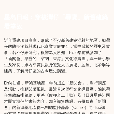
星島日報：穿梭灣仔「尋寶」新舊建築
看掌故
近年重建項目處處，形成了不少新舊建築混雜的地區，如灣
仔的防空洞就與現代化商業大廈並存，當中盛載的歷史及故
事，若不仔細研究，很難為人所知。Elsie早前就參加了
「新閱會」舉辦的「穿閱．香港」文化導賞團，與一班小學
生及家長，跟著導賞員親身遊覽太古廣場、藍屋、北帝廟等
建築，了解灣仔區的古今歷史演變。
Elsie知道，新鴻基地產一年前成立「新閱會」，舉行講座
及活動，推動閱讀風氣。最近首次舉行文化導賞團，除以灣
仔掌故編排路線，更將《盧押道二十號》及《日月星傳》兩
本關於灣仔的書籍內容，加入導賞路綫。有份負責「新閱
會」的新鴻基地產傳訊副總監陳晶晶（Carrie）同Elsie講，
兩本書均是該集團舉辦的「年輕作家創作比賽」得獎作品。