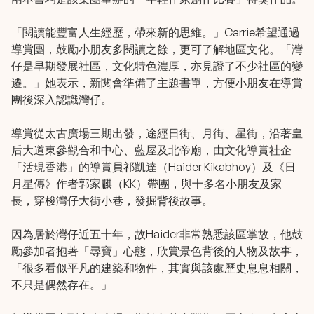
「閱讀能豐富人生經歷，帶來新的思維。」Carrie希望通過
導賞團，鼓勵小朋友多閱讀之餘，更可了解地區文化。「灣
仔是早期發展社區，文化特色濃厚，亦見證了不少社區的變
遷。」她表示，新閱會準備了主題書單，方便小朋友在導賞
團後深入認識灣仔。
導賞從太古廣場三期出發，途經日街、月街、星街，沿著皇
后大道東參觀合和中心、藍屋及北帝廟，由文化導賞社企
「活現香港」的導賞員祁凱達（Haider Kikabhoy）及《日
月星傳》作者郭家麒（KK）帶團，與十多名小朋友及家
長，穿梭灣仔大街小巷，發掘背後故事。
因為居於灣仔近五十年，故Haider非常熟悉該區掌故，他鼓
勵參加者抱著「尋寶」心態，欣賞景色背後的人物及故事，
「很多看似平凡的建築和物件，其實與該處歷史息息相關，
不只是偶然存在。」