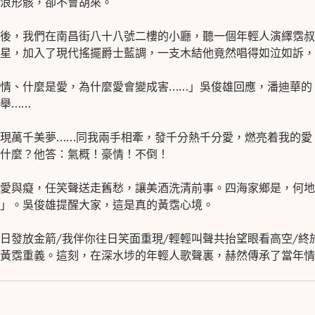
浪形骸，卻不會胡來。
後，我們在南昌街八十八號二樓的小廳，
聽一個年輕人演繹霑叔
星，
加入了現代搖擺爵士藍調，一支木結他竟然唱得如泣如訴，
情、什麼是愛，為什麼愛會變成害
……
」
吳俊雄回應，潘迪華的
舉
…
…
現萬千美夢
……
同我兩手相牽，
發千分熱千分愛，燃亮着我的愛
什麼？他答：氣概！豪情！不倒！
愛與癡，任笑聲送走舊愁，讓美酒洗清前事。
四海家鄉是，何地
」。
吳俊雄提醒大家，這是真的黃霑心境。
日發放金箭
/
我伴你往日笑面重現
/
輕輕叫聲共
抬望眼看高空
/
終
黃霑重義。
這刻，在深水埗的年輕人歌聲裏，赫然傳承了當年情