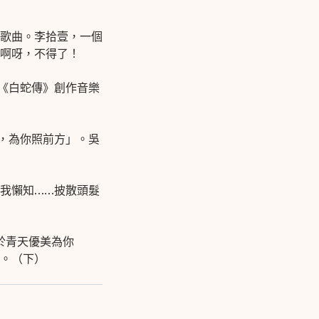
歌曲。李拾壹，一個
啊呀，
不得了！
《白蛇傳》創作音樂
，為你照前方」。吳
我懶知
……
披散頭髮
於青天優美為你
。（下）