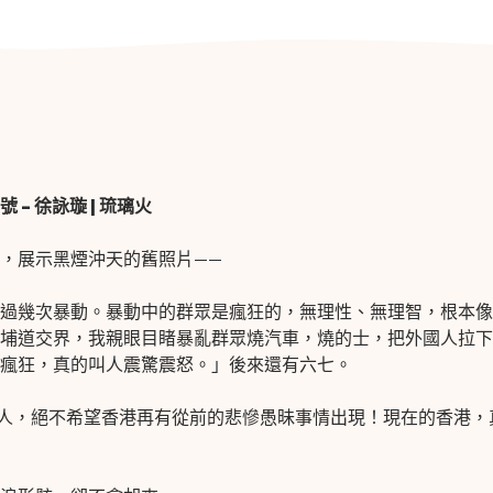
號
–
徐詠璇
|
琉璃火
，展示黑煙沖天的舊照片
——
過幾次暴動。暴動中的群眾是瘋狂的，無理性、
無理智，根本像
埔道交界，
我親眼目睹暴亂群眾燒汽車，燒的士，把外國人拉下
瘋狂，真的叫人震驚震怒。」
後來還有六七。
人，
絕不希望香港再有從前的悲慘愚昧事情出現！現在的香港，