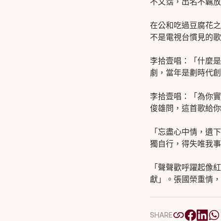
不文霑，出名不覊放
在公和吃過豆腐花之
不是電視台慣見的歌
李拾壹唱：「什麼是
劇，當年是劃時代創
李拾壹唱：「為你實
俊雄問，
這首歌給你
「忘盡心中情，遺下
獨自行，得失唯我事
「聲聲歡呼躍起像紅
獻」。張國榮重情，
SHARE