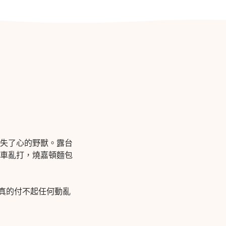
失了心的野獸。露台
車亂打，
燒嘉頓麵包
真的付不起任何動亂