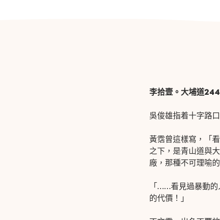
李拾壹。大埔道
244
吳俊雄指着十字路口
黃霑曾這樣寫，「看
之下，是青山道與大
廠，那種不可理喻的
「
……
看見過暴動的
的代價！」