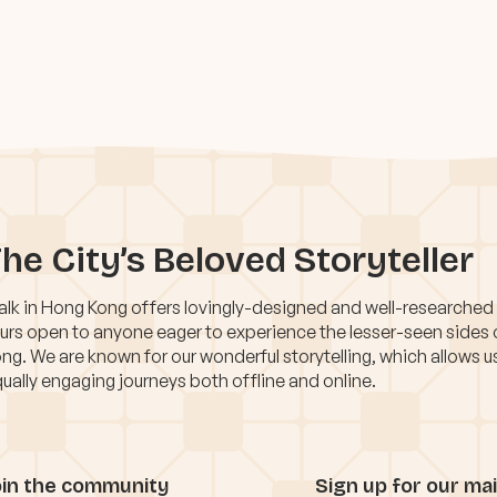
he City’s Beloved Storyteller
lk in Hong Kong offers lovingly-designed and well-researched
urs open to anyone eager to experience the lesser-seen sides
ng. We are known for our wonderful storytelling, which allows u
ually engaging journeys both offline and online.
oin the community
Sign up for our mail