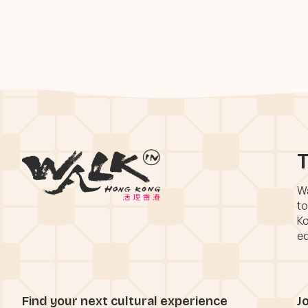
T
Wa
to
Ko
eq
Find your next cultural experience
J