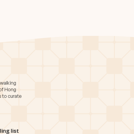
 walking
 of Hong
s to curate
ing list