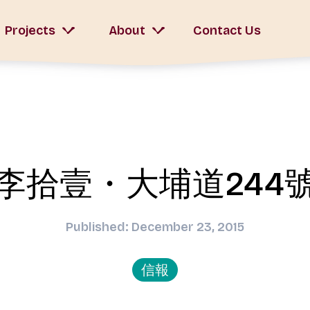
Projects
About
Contact Us
李拾壹・大埔道244
Published: December 23, 2015
信報