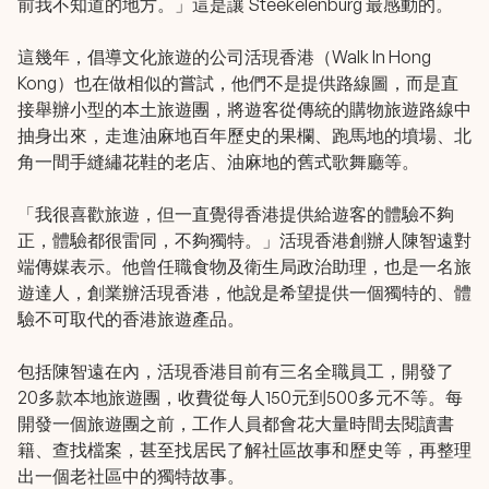
前我不知道的地方。」這是讓 Steekelenburg 最感動的。
這幾年，倡導文化旅遊的公司活現香港（Walk In Hong
Kong）也在做相似的嘗試，他們不是提供路線圖，而是直
接舉辦小型的本土旅遊團，將遊客從傳統的購物旅遊路線中
抽身出來，走進油麻地百年歷史的果欄、跑馬地的墳場、北
角一間手縫繡花鞋的老店、油麻地的舊式歌舞廳等。
「我很喜歡旅遊，但一直覺得香港提供給遊客的體驗不夠
正，體驗都很雷同，不夠獨特。」活現香港創辦人陳智遠對
端傳媒表示。他曾任職食物及衛生局政治助理，也是一名旅
遊達人，創業辦活現香港，他說是希望提供一個獨特的、體
驗不可取代的香港旅遊產品。
包括陳智遠在內，活現香港目前有三名全職員工，開發了
20多款本地旅遊團，收費從每人150元到500多元不等。每
開發一個旅遊團之前，工作人員都會花大量時間去閱讀書
籍、查找檔案，甚至找居民了解社區故事和歷史等，再整理
出一個老社區中的獨特故事。