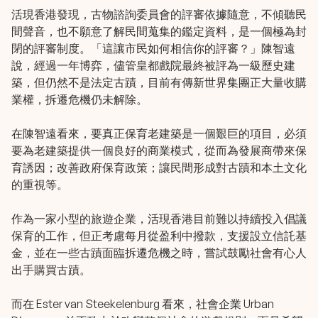
活現香港發現，古物諮詢委員會的評審依據隨意，不傾聽民
間聲音，也不願意了解民間蒐集的鑑定資料，是一個極為封
閉的評審制度。「這讓市民如何相信你的評審？」陳智遠
說，經過一年博弈，儘管皇都戲院最終被評為一級歷史建
築，但仍然不是法定古蹟，目前有傳新世界集團正大量收購
業權，拆遷危機仍未解除。
在陳智遠看來，要真正保育老建築是一個艱巨的項目，必須
要為老建築提供一個良好的商業模式，從而為發展商帶來保
育誘因；改善政府保育政策；讓民間形成對古蹟和本土文化
的重視等。
作為一家小型的旅遊企業，活現香港目前難以持續投入倡議
保育的工作，但正考慮每月從盈利中撥款，支援設立信託基
金，並在一些古蹟面臨拆遷危機之時，嘗試鼓勵社會有心人
出手購買古蹟。
而在 Ester van Steekelenburg 看來，社會企業 Urban