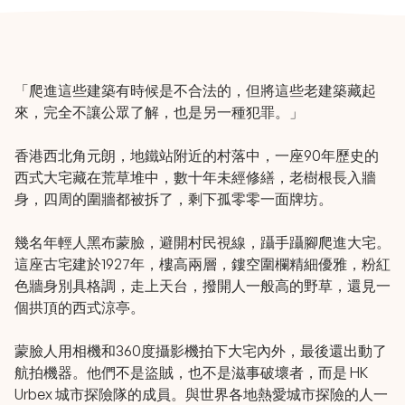
「爬進這些建築有時候是不合法的，但將這些老建築藏起
來，完全不讓公眾了解，也是另一種犯罪。」
香港西北角元朗，地鐵站附近的村落中，一座90年歷史的
西式大宅藏在荒草堆中，數十年未經修繕，老樹根長入牆
身，四周的圍牆都被拆了，剩下孤零零一面牌坊。
幾名年輕人黑布蒙臉，避開村民視線，躡手躡腳爬進大宅。
這座古宅建於1927年，樓高兩層，鏤空圍欄精細優雅，粉紅
色牆身別具格調，走上天台，撥開人一般高的野草，還見一
個拱頂的西式涼亭。
蒙臉人用相機和360度攝影機拍下大宅內外，最後還出動了
航拍機器。他們不是盜賊，也不是滋事破壞者，而是 HK
Urbex 城市探險隊的成員。與世界各地熱愛城市探險的人一