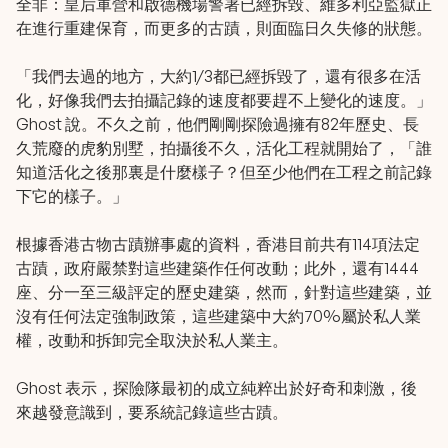
全非：皇后軍營和啟德機場警署已經拆毀、維多利亞監獄正
在進行重建保育，而更多的古蹟，則面臨日久失修的狀態。
「我們去過的地方，大約1/3都已經拆毀了，還有很多在活
化，好像我們去拍攝記錄的速度都要趕不上變化的速度。」
Ghost 說。不久之前，他們剛剛探險過擁有82年歷史、長
久荒廢的虎豹別墅，拍攝後不久，活化工程就開始了，「誰
知道活化之後那裏是什麼樣子？但至少他們在工程之前記錄
下它的樣子。」
根據香港古物古蹟辦事處的資料，香港目前共有114項法定
古蹟，政府嚴禁對這些建築作任何改動；此外，還有1444
座、分一至三級評定的歷史建築，然而，針對這些建築，並
沒有任何法定強制政策，這些建築中大約70%屬於私人業
權，改動和拆卸完全取決於私人業主。
Ghost 表示，探險隊最初的成立純粹出於好奇和刺激，後
來越發意識到，要系統記錄這些古蹟。