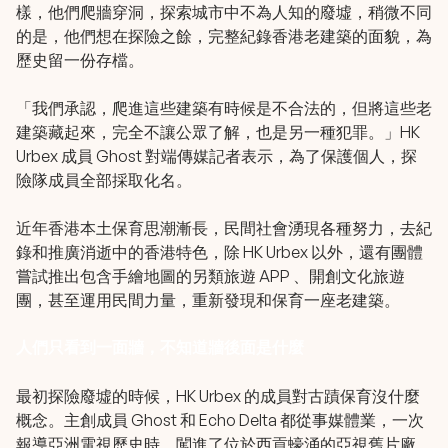
樣，他們爬牆穿洞，探索城市中不為人知的廢墟，稍微不同
的是，他們想在探險之餘，完整紀錄香港老建築的面貌，為
歷史留一份存檔。
「我們承認，爬進這些建築有時候是不合法的，但將這些老
建築藏起來，完全不讓公眾了解，也是另一種犯罪。」HK
Urbex 成員 Ghost 對端傳媒記者表示，為了保護個人，探
險隊成員全部採取化名。
近年香港本土保育思潮漸長，民間社會湧現各種努力，去紀
錄和推廣消逝中的香港特色，除 HK Urbex 以外，還有團體
嘗試推出包含手繪地圖的另類旅遊 APP 、開創文化旅遊
團，甚至運用民間力量，重新發現和保育一座老建築。
人們只看到一面牆，不知道牆後面是什麼
最初探險廢墟的時候，HK Urbex 的成員對古蹟保育沒什麼
概念。主創成員 Ghost 和 Echo Delta 都從事媒體業，一次
報導亞洲電視歷史時，闖進了位於西貢蠔涌的亞視舊片廠，