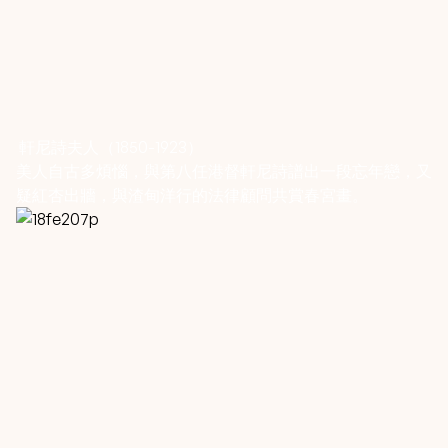
軒尼詩夫人（1850-1923）
美人自古多煩惱，與第八任港督軒尼詩譜出一段忘年戀，又
疑紅杏出牆，與渣甸洋行的法律顧問共賞春宮畫。