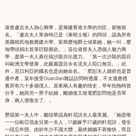
港督盧吉夫人熱心興學，是籌建香港大學的功臣，卻無留
名。「盧吉夫人單身時已是《泰晤士報》的阿頭，認為所有
英國殖民地都應建大學。富商麼地爵士傾慕她，她一叫，麼
地帶頭捐出首筆巨額善款。」這位港督夫人憑個人魅力興
學，盡第一夫人責任搞沙龍亦出盡力。「第一次沙龍的題目
叫歐洲文學發展，此嚴肅題目令名流夫人啞口無言。」此
外，尼日利亞的國名也是由她命名。「肥彭夫人婚前也是普
通中產，某年接受Guardian雜誌訪問時透露，不太適應禮
賓府有六十多個僕人。原來兩人有趣的情史，早年拍拖時曾
分手，她與另一男子結婚，離婚後又致電肥彭問他是否單
身，兩人便復合了。」
歷屆第一夫人中，鄒頌華認為軒尼詩夫人最美麗。「她是唯
一一位歐亞混血兒第一夫人，17歲嫁予37歲的軒尼詩，發生
一段忘年戀。由於年少不識大體，最終婚姻不甚愉快，而且