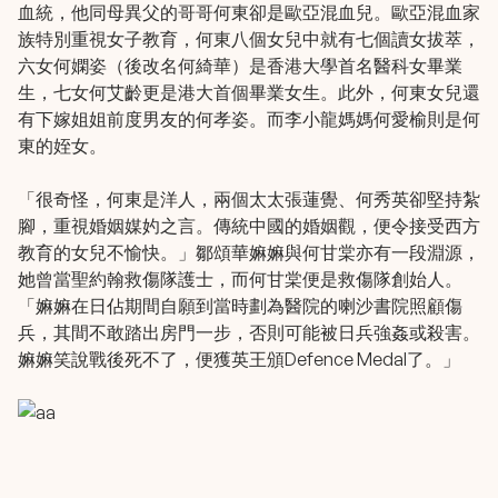
血統，他同母異父的哥哥何東卻是歐亞混血兒。歐亞混血家
族特別重視女子教育，何東八個女兒中就有七個讀女拔萃，
六女何嫻姿（後改名何綺華）是香港大學首名醫科女畢業
生，七女何艾齡更是港大首個畢業女生。此外，何東女兒還
有下嫁姐姐前度男友的何孝姿。而李小龍媽媽何愛榆則是何
東的姪女。
「很奇怪，何東是洋人，兩個太太張蓮覺、何秀英卻堅持紮
腳，重視婚姻媒妁之言。傳統中國的婚姻觀，便令接受西方
教育的女兒不愉快。」鄒頌華嫲嫲與何甘棠亦有一段淵源，
她曾當聖約翰救傷隊護士，而何甘棠便是救傷隊創始人。
「嫲嫲在日佔期間自願到當時劃為醫院的喇沙書院照顧傷
兵，其間不敢踏出房門一步，否則可能被日兵強姦或殺害。
嫲嫲笑說戰後死不了，便獲英王頒Defence Medal了。」