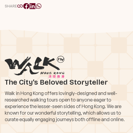
SHARE
The City’s Beloved Storyteller
Walk in Hong Kong offers lovingly-designed and well-
researched walking tours open to anyone eager to
experience the lesser-seen sides of Hong Kong. We are
known for our wonderful storytelling, which allows us to
curate equally engaging journeys both offline and online.