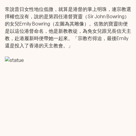
常說昔日女性地位低微，就算是港督的掌上明珠，連宗教選
擇權也沒有，說的是第四任港督寶靈（Sir John Bowring）
的女兒Emily Bowring（左圖為其雕像）。佐敦的寶靈街便
是以這位港督命名，他是新教教徒，為免女兒跟兄長信天主
教，赴港履新時便帶她一起來。「宗教冇得迫，最後Emily
還是投入了香港的天主教會。」