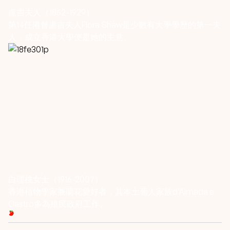
盧吉夫人（1852-1929）
第14任港督盧吉夫人Flora Shaw是少數有大學學歷的第一夫
人，成立香港大學便是她的主意。
白理桃女士（1916-2007）
香港植物學家兼蘭花愛好者，其本土葡人家族d’Almada e
Castro多為殖民政府工作。