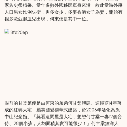
家族史很精采。當年多數外國移民單身來港，故此當時外籍
人口男女比例失衡，男多女少，多娶香港女子為妻，開始有
很多歐亞混血兒出現，何東便是其中一位。
眼前的甘棠第便是由何東的弟弟何甘棠興建。這幢1914年落
成的紅磚大宅，屬英國愛德華式建築，於2006年活化為孫
中山紀念館。「莫看這間屋是大宅，想想何甘棠一妻12個妾
侍、28個小孩，人均面積其實可能很少！」何甘棠無洋人