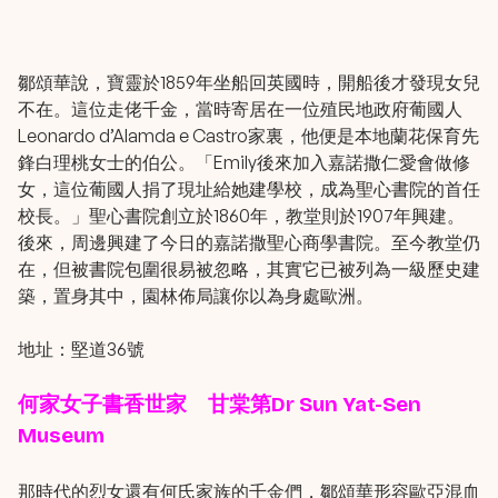
鄒頌華說，寶靈於1859年坐船回英國時，開船後才發現女兒
不在。這位走佬千金，當時寄居在一位殖民地政府葡國人
Leonardo d’Alamda e Castro家裏，他便是本地蘭花保育先
鋒白理桃女士的伯公。「Emily後來加入嘉諾撒仁愛會做修
女，這位葡國人捐了現址給她建學校，成為聖心書院的首任
校長。」聖心書院創立於1860年，教堂則於1907年興建。
後來，周邊興建了今日的嘉諾撒聖心商學書院。至今教堂仍
在，但被書院包圍很易被忽略，其實它已被列為一級歷史建
築，置身其中，園林佈局讓你以為身處歐洲。
地址：堅道36號
何家女子書香世家 甘棠第Dr Sun Yat-Sen
Museum
那時代的烈女還有何氏家族的千金們，鄒頌華形容歐亞混血