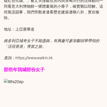
疑紅杏出牆。」被丈夫撞破在房內與渣甸洋行的法律顧問一
同看意大利博物館一裸體畫展的小冊子，確實難以辯解。這
些風流韻事，我們旁觀者邊看歷史建築邊聊八卦，實在愉
快。
地址：上亞厘畢道
維多利亞城奇女子不能盡錄，有興趣可參加鄒頌華帶領的
「活現香港」導賞之旅。
查詢：
https://www.walkin.hk
那些年我城部份女子