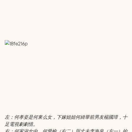
左：何孝姿是何東么女，下嫁姐姐何綺華前男友楊國璋，十
足電視劇劇情。
右：何家淑女中，何愛榆（右二）與丈夫李海泉（左一）的