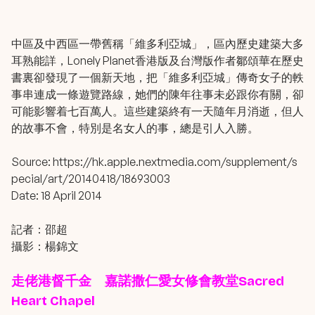
中區及中西區一帶舊稱「維多利亞城」，區內歷史建築大多
耳熟能詳，Lonely Planet香港版及台灣版作者鄒頌華在歷史
書裏卻發現了一個新天地，把「維多利亞城」傳奇女子的軼
事串連成一條遊覽路線，她們的陳年往事未必跟你有關，卻
可能影響着七百萬人。這些建築終有一天隨年月消逝，但人
的故事不會，特別是名女人的事，總是引人入勝。
Source: https://hk.apple.nextmedia.com/supplement/s
pecial/art/20140418/18693003
Date: 18 April 2014
記者：邵超
攝影：楊錦文
走佬港督千金 嘉諾撒仁愛女修會教堂Sacred
Heart Chapel