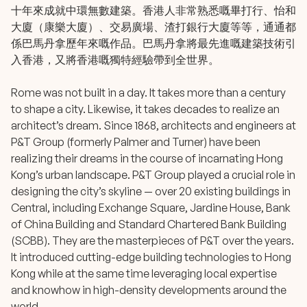
十年來成就中環無數建築。香港人非常熟悉嘅畢打行、怡和
大廈（康樂大廈）、交易廣場、渣打銀行大廈等等，通通都
係巴馬丹拿歷年來嘅作品。巴馬丹拿將最先進嘅建築技術引
入香港，又將香港嘅獨特經驗帶到全世界。
Rome was not built in a day. It takes more than a century
to shape a city. Likewise, it takes decades to realize an
architect’s dream. Since 1868, architects and engineers at
P&T Group (formerly Palmer and Turner) have been
realizing their dreams in the course of incarnating Hong
Kong’s urban landscape. P&T Group played a crucial role in
designing the city’s skyline — over 20 existing buildings in
Central, including Exchange Square, Jardine House, Bank
of China Building and Standard Chartered Bank Building
(SCBB). They are the masterpieces of P&T over the years.
It introduced cutting-edge building technologies to Hong
Kong while at the same time leveraging local expertise
and knowhow in high-density developments around the
world.