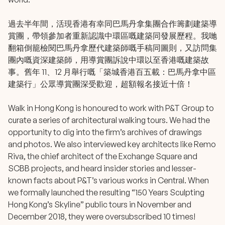
過去半年間，活現香港有幸同巴馬丹拿集團合作籌劃建築導
賞團，帶領參加者重新認識中環區嘅建築同發展歷程。我哋
翻箱倒籠檢閱巴馬丹拿歷代建築師嘅手稿同圖則，又訪問集
團內嘅資深建築師，用導賞團訴說中環以至香港嘅建築故
事。舊年 11、12 月舉行嘅「築城香港百五載：巴馬丹拿中區
建築行」公眾導賞團深受歡迎，超額報名接近十倍！
Walk in Hong Kong is honoured to work with P&T Group to
curate a series of architectural walking tours. We had the
opportunity to dig into the firm’s archives of drawings
and photos. We also interviewed key architects like Remo
Riva, the chief architect of the Exchange Square and
SCBB projects, and heard insider stories and lesser-
known facts about P&T’s various works in Central. When
we formally launched the resulting “150 Years Sculpting
Hong Kong’s Skyline” public tours in November and
December 2018, they were oversubscribed 10 times!