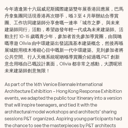
今年適逢第十六屆威尼斯國際建築雙年展香港回應展，巴馬
丹拿集團同活現香港再次聯手，喺 3 至 4 月舉辦結合導賞
團、工作坊同建築師分享會嘅一連串「城市之夢 。與未來
建築師同行」活動，希望啟發年輕一代成為未來建築師。活
動主打 10-15 歲嘅青少年，參加者首先參加導賞團，由我哋
嘅導遊 Olivia 由中環建築出發認識基本建築概念，然後再喺
展城館用積木堆砌心目中嘅新一代中環建築。見到參加者將
公共空間、行人天橋系統呢啲喺導賞團介紹過嘅 P&T 創新
意念用喺自己嘅設計裏面，Olivia 都非常之感動，大讚呢班
未來建築師創意無限！
As part of the 16th Venice Biennale International
Architecture Exhibition – Hong Kong Response Exhibition
events, we adapted the public tour itinerary into a version
that will inspire teenagers, and tied it with the
architectural model workshops and architects’ sharing
sessions P&T organized. Aspiring young participants had
the chance to see the masterpieces by P&T architects