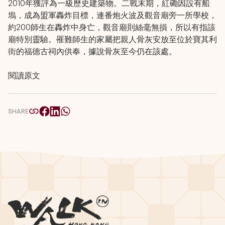
2010年獲評為一級歷史建築物。二戰末期，紅磡因設有船
塢，成為盟軍轟炸目標，連番炮火波及觀音廟旁一所學校，
約200師生在轟炸中身亡，觀音廟則絲毫無損，所以有指該
廟特別靈驗。罹難師生的家屬把親人骨灰安放至位於寶其利
街的福德古祠內供奉，據說骨灰至今仍在該處。
閱讀原文
SHARE