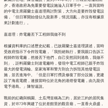
夕，香港政府為免重要發電設施淪入日軍手中，一直與當時
的中電主席羅蘭士嘉道理商討對策，大方向是要炸毁發電設
備，「但日軍開始侵佔九龍新界，情况混亂，亦沒有根據原
來計劃進行」。
嘉道理：炸電廠丟下工程師我做不到
根據資料庫的口述歷史紀載，已故羅蘭士嘉道理講述，當時
受政府指示下令炸毁電廠，「我拒絕執行，要我親口告訴工
程師炸毀電廠，然後丟下他們，自己安然回到港島，我做不
到」，詎料羅蘭士到達電廠時，發現中電工程師已親手炸毁
最大的發電渦輪。皇家海軍和警方則合力拆毁其他發電設
施，並丟進海中。「但是日軍打撈及修復了部分設施，更建
設了海底電纜，連接當時位於北角的港燈發電廠，由九龍供
電予港島。」陳智遠說。
戰前的紅磡與鶴園、土瓜灣並稱為三約，居於三約的居民集
資，於1873年興建了位於差館里的觀音廟，一直香火鼎盛，