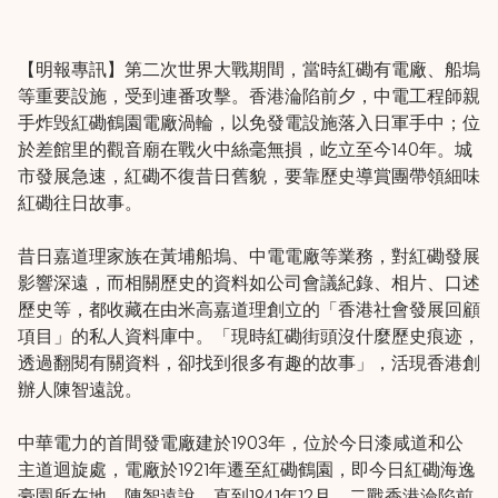
【明報專訊】第二次世界大戰期間，當時紅磡有電廠、船塢
等重要設施，受到連番攻擊。香港淪陷前夕，中電工程師親
手炸毁紅磡鶴園電廠渦輪，以免發電設施落入日軍手中；位
於差館里的觀音廟在戰火中絲毫無損，屹立至今140年。城
市發展急速，紅磡不復昔日舊貌，要靠歷史導賞團帶領細味
紅磡往日故事。
昔日嘉道理家族在黃埔船塢、中電電廠等業務，對紅磡發展
影響深遠，而相關歷史的資料如公司會議紀錄、相片、口述
歷史等，都收藏在由米高嘉道理創立的「香港社會發展回顧
項目」的私人資料庫中。「現時紅磡街頭沒什麼歷史痕迹，
透過翻閱有關資料，卻找到很多有趣的故事」，活現香港創
辦人陳智遠說。
中華電力的首間發電廠建於1903年，位於今日漆咸道和公
主道迴旋處，電廠於1921年遷至紅磡鶴園，即今日紅磡海逸
豪園所在地。陳智遠說，直到1941年12月，二戰香港淪陷前