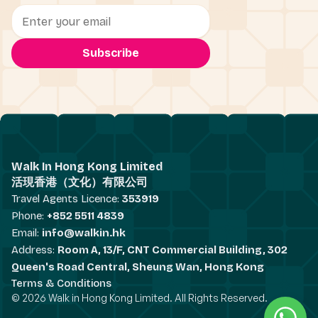
Walk In Hong Kong Limited
活現香港（文化）有限公司
Travel Agents Licence:
353919
Phone:
+852 5511 4839
Email:
info@walkin.hk
Address:
Room A, 13/F, CNT Commercial Building, 302
Queen's Road Central, Sheung Wan, Hong Kong
Terms & Conditions
© 2026 Walk in Hong Kong Limited. All Rights Reserved.