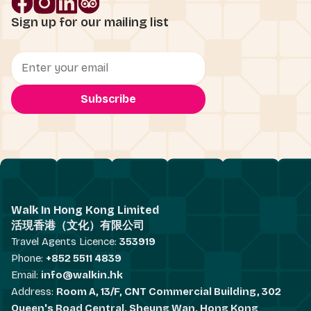
Sign up for our mailing list
Walk In Hong Kong Limited
活現香港（文化）有限公司
Travel Agents Licence:
353919
Phone:
+852 5511 4839
Email:
info@walkin.hk
Address:
Room A, 13/F, CNT Commercial Building, 302
Queen's Road Central, Sheung Wan, Hong Kong