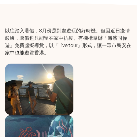
以往踏入暑假，8月份是到處遊玩的好時機。但因近日疫情
嚴峻，暑假也只能留在家中抗疫。有機構舉辦「海濱同你
遊」免費虛擬導賞，以「Live tour」形式，讓一眾市民安在
家中也能遊覽香港。