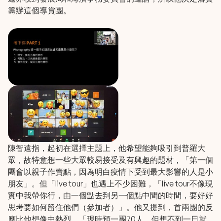
籌辦這個導賞團。
陳智遠指，起初在選擇主題上，他希望能夠吸引到普羅大
眾，故特意想一些大眾較易接受及有興趣的題材，「第一個
團會以親子作賣點，因為明白疫情下受到最大影響的人是小
朋友」。但「live tour」也遇上不少困難，「live tour不像現
實中我帶你行，由一個點去到另一個點中間的時間，要好好
思考要如何留住他們（參加者）」。他又提到，首兩團的反
應比他想像中熱烈。「現時預一團70人，但想不到一日就