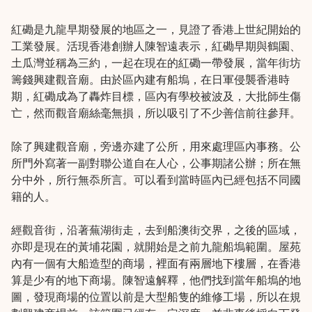
紅磡是九龍早期發展的地區之一，見證了香港上世紀開始的
工業發展。活現香港創辦人陳智遠表示，紅磡早期與鶴園、
土瓜灣並稱為三約，一起在現在的紅磡一帶發展，當年街坊
籌錢興建觀音廟。由於區內建有船塢，在日軍侵襲香港時
期，紅磡成為了轟炸目標，區內有學校被波及，大批師生傷
亡，然而觀音廟絲毫無損，所以吸引了不少善信前往參拜。
除了興建觀音廟，旁邊亦建了公所，用來處理區內事務。公
所門外寫著一副對聯公道自在人心，公事期諸公辦；所在無
分中外，所行無忝所言。可以看到當時區內已經包括不同國
籍的人。
經觀音街，沿著蕪湖街走，去到船澳街交界，之後的區域，
亦即是現在的黃埔花園，就開始是之前九龍船塢範圍。屋苑
內有一個有大船造型的商場，裡面有兩層地下樓層，在香港
算是少有的地下商場。陳智遠解釋，他們找到當年船塢的地
圖，發現商場的位置以前是大型船隻的維修工場，所以在規