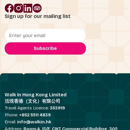
Sign up for our mailing list
Walk In Hong Kong Limited
活現香港（文化）有限公司
Travel Agents Licence:
353919
Phone:
+852 5511 4839
Email:
info@walkin.hk
Address:
Room A, 13/F, CNT Commercial Building, 302