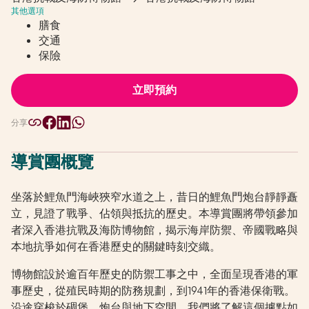
其他選項
膳食
交通
保險
立即預約
分享
導賞團概覽
坐落於鯉魚門海峽狹窄水道之上，昔日的鯉魚門炮台靜靜矗
立，見證了戰爭、佔領與抵抗的歷史。本導賞團將帶領參加
者深入香港抗戰及海防博物館，揭示海岸防禦、帝國戰略與
本地抗爭如何在香港歷史的關鍵時刻交織。
博物館設於逾百年歷史的防禦工事之中，全面呈現香港的軍
事歷史，從殖民時期的防務規劃，到1941年的香港保衛戰。
沿途穿梭於碉堡、炮台與地下空間，我們將了解這個據點如