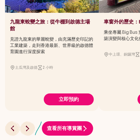
九龍東蛻變之旅：從牛棚到啟德主場
車窗外的歷史：Bi
館
乘坐專屬 Big B
築演變與核心文化
見證九龍東的華麗蛻變，由充滿歷史印記的
工業建築，走到香港最新、世界級的啟德體
育園進行深度探索
中上環、銅鑼灣
土瓜灣及啟德
2 小時
立即預約
查看所有導賞團