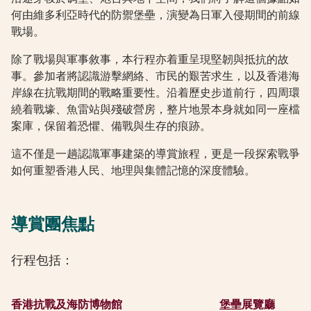
何由維多利亞時代的防禦堡壘，演變為日軍入侵期間的前線
戰場。
除了戰場與軍事敘事，本行程亦着重呈現堅韌與抵抗的故
事。參加者將認識游擊網絡、市民的艱苦求生，以及香港海
岸線在抗戰期間的戰略重要性。沿着歷史步道前行，四周環
繞着戰壕、魚雷站與殘破營房，整片地景本身就如同一座檔
案庫，保留着恐懼、備戰與生存的痕跡。
這不僅是一趟認識軍事建築的導賞旅程，更是一段探索戰爭
如何重塑香港人民、地理與集體記憶的深度體驗。
導賞團焦點
行程包括：
香港抗戰及海防博物館
堡壘展覽廳