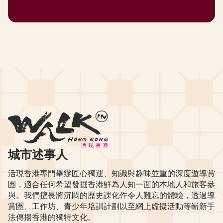
城市述事人
活現香港專門舉辦匠心獨運、知識與趣味並重的深度遊導賞
團，適合任何希望發掘香港鮮為人知一面的本地人和旅客參
與。我們擅長將沉悶的歷史課化作令人難忘的體驗，透過導
賞團、工作坊、青少年培訓計劃以至網上虛擬活動等嶄新手
法傳揚香港的獨特文化。