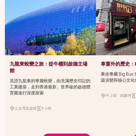
九龍東蛻變之旅：從牛棚到啟德主場
車窗外的歷史：Bi
館
乘坐專屬 Big B
築演變與核心文化
見證九龍東的華麗蛻變，由充滿歷史印記的
工業建築，走到香港最新、世界級的啟德體
育園進行深度探索
中上環、銅鑼灣
土瓜灣及啟德
2 小時