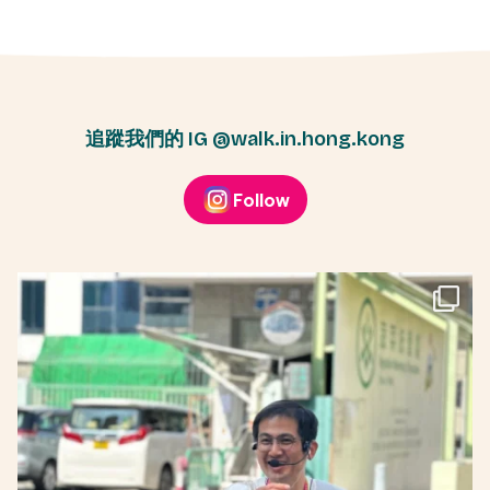
追蹤我們的 IG @walk.in.hong.kong
Follow