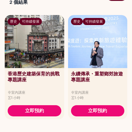
2
個結果
歷史
可持續發展
歷史
可持續發展
香港歷史建築保育的挑戰
永續傳承・重塑鄉郊旅遊
專題講座
專題講座
室內講座
室內講座
1 小時
1 小時
立即預約
立即預約