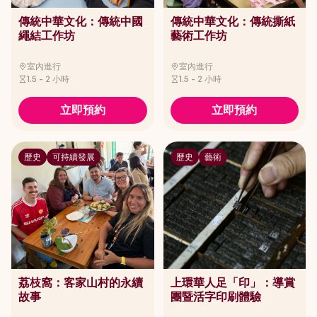
傳統中華文化：傳統中國
傳統中華文化：傳統撕紙
繩結工作坊
藝術工作坊
室內進行
室內進行
1.5 - 2 小時
1.5 - 2 小時
立即預約
立即預約
歷史
可持續發展
歷史
藝術
荔枝窩：客家山村的永續
上環華人足「印」：導賞
故事
團暨活字印刷體驗