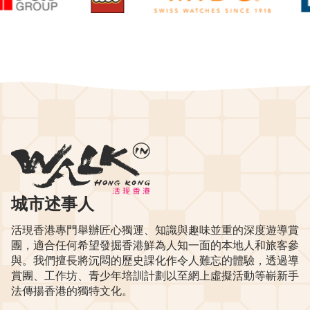
城市述事人
活現香港專門舉辦匠心獨運、知識與趣味並重的深度遊導賞
團，適合任何希望發掘香港鮮為人知一面的本地人和旅客參
與。我們擅長將沉悶的歷史課化作令人難忘的體驗，透過導
賞團、工作坊、青少年培訓計劃以至網上虛擬活動等嶄新手
法傳揚香港的獨特文化。