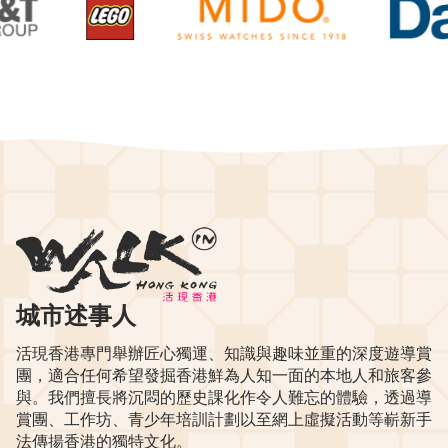
城市述事人
活現香港專門舉辦匠心獨運、知識與趣味並重的深度遊導賞
團，適合任何希望發掘香港鮮為人知一面的本地人和旅客參
與。我們擅長將沉悶的歷史課化作令人難忘的體驗，透過導
賞團、工作坊、青少年培訓計劃以至網上虛擬活動等嶄新手
法傳揚香港的獨特文化。