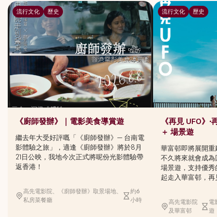
流行文化
歷史
流行文化
歷史
《廚師發辦》｜電影美食導賞遊
《再見 UFO》
＋ 場景遊
繼去年大受好評嘅「《廚師發辦》— 台南電
影體驗之旅」，適逢《廚師發辦》將於8月
華富邨即將展開重
21日公映，我地今次正式將呢份光影體驗帶
不久將來就會成為
返香港！
場景遊，支持優秀
起走入華富邨，再
高先電影院、《廚師發辦》取景場地、
約6
私房菜餐廳
小時
高先電影院
電
及華富邨
遊