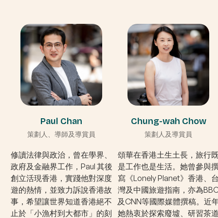
Paul Chan
Chung-wah Chow
策劃人、導師及導賞員
策劃人及導賞員
修讀法律與政治，曾在學界、
頌華在香港土生土長，旅行
政府及金融界工作，Paul 其後
是工作也是生活。她曾參與
創立活現香港，實踐他對深度
寫《Lonely Planet》香港、
遊的熱情，並致力訴說香港故
灣及中國旅遊指南，亦為BB
事，希望讓世界知道香港絕不
及CNN等國際媒體撰稿。近
止於「小漁村到大都市」的刻
她熱衷於探索廢墟、研習茶