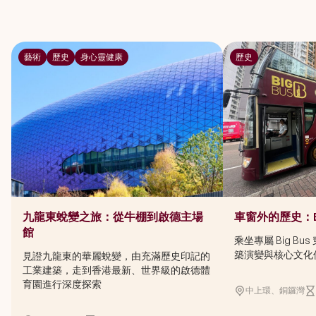
藝術
歷史
身心靈健康
歷史
九龍東蛻變之旅：從牛棚到啟德主場
車窗外的歷史：Bi
館
乘坐專屬 Big B
築演變與核心文化
見證九龍東的華麗蛻變，由充滿歷史印記的
工業建築，走到香港最新、世界級的啟德體
育園進行深度探索
中上環、銅鑼灣