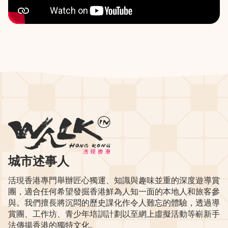
城市述事人
活現香港專門舉辦匠心獨運、知識與趣味並重的深度遊導賞
團，適合任何希望發掘香港鮮為人知一面的本地人和旅客參
與。我們擅長將沉悶的歷史課化作令人難忘的體驗，透過導
賞團、工作坊、青少年培訓計劃以至網上虛擬活動等嶄新手
法傳揚香港的獨特文化。