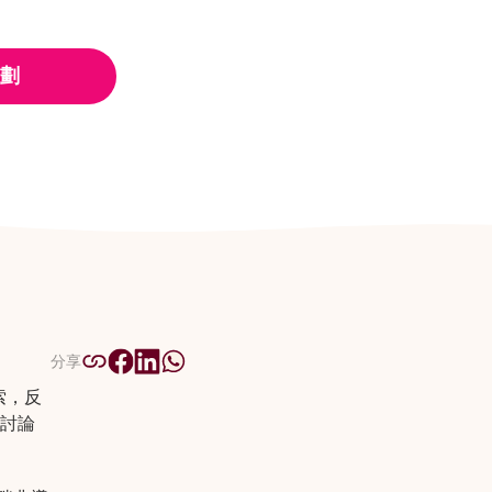
劃
分享
索，反
討論