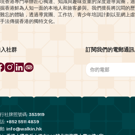
現香港專門舉辦匠心獨運、知識與趣味並重的深度遊導賞團，適
掘香港鮮為人知一面的本地人和旅客參與。我們擅長將沉悶的歷
難忘的體驗，透過導賞團、工作坊、青少年培訓計劃以至網上虛
手法傳揚香港的獨特文化。
加入社群
訂閱我們的電郵通訊
行社牌照號碼:
353919
話:
+852 5511 4839
郵:
info@walkin.hk