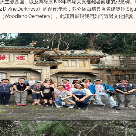
主教墓園，以及為紀念1918年馬場大火罹難者而建的紀念碑。
z Divine Darkness》的創作理念，並介紹由瑞典著名建築師 Sigu
（Woodland Cemetery）。此項目展現我們如何透過文化解說