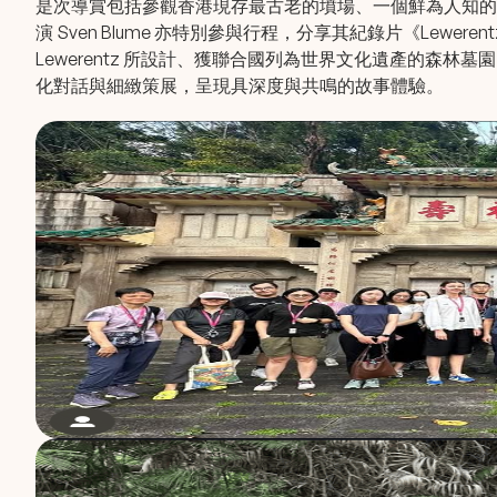
是次導賞包括參觀香港現存最古老的墳場、一個鮮為人知的天
演 Sven Blume 亦特別參與行程，分享其紀錄片《Lewerent
Lewerentz 所設計、獲聯合國列為世界文化遺產的森林墓園
化對話與細緻策展，呈現具深度與共鳴的故事體驗。