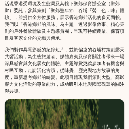
活現香港受環境及生態局及其轄下鄉郊保育辦公室（鄉郊
辦）委託，參與策劃「
鄉郊豐年節：谷埔『聲．色．味』體
驗
」，並提供全方位服務，展示香港鄉郊活化的多元面貌。
我們以「香港鄉郊的風味」為主題，透過影像敘事、精心策
劃的戶外餐飲體驗及主題導賞團，呈現可持續農業、保育項
目及客家文化的交織與傳承。
我們製作具電影感的紀錄短片，並於偏遠的谷埔村策劃露天
共饗活動，為生態旅遊者、媒體嘉賓及保育關注者帶來一場
深具感官與文化層次的體驗。主題導賞更讓參加者有機會與
村民互動，走訪活化古蹟，從味覺、歷史與地方故事的角
度，重新思考鄉郊的轉變。此項目體現我們策劃大型、高影
響力文化活動的專業能力，成功吸引本地與國際觀眾的關注
與共鳴。