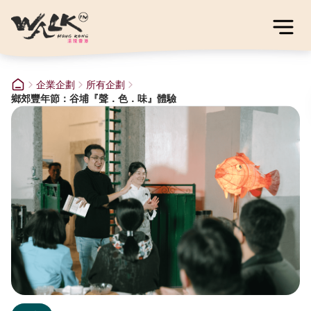
企業企劃
所有企劃
鄉郊豐年節：谷埔『聲．色．味』體驗