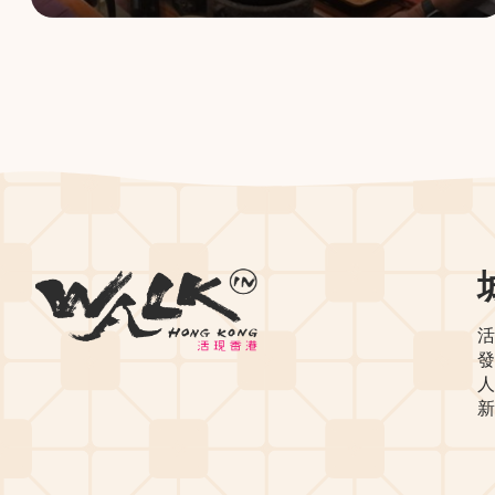
活
發
人
新