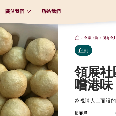
關於我們
聯絡我們
企業企劃
所有企
企劃
領展社
嚐港味
為視障人士而設的導
客戶: