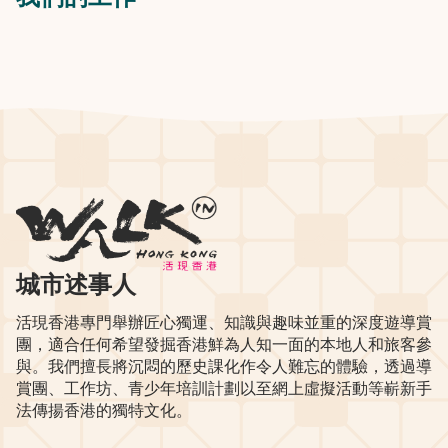
城市述事人
活現香港專門舉辦匠心獨運、知識與趣味並重的深度遊導賞
團，適合任何希望發掘香港鮮為人知一面的本地人和旅客參
與。我們擅長將沉悶的歷史課化作令人難忘的體驗，透過導
賞團、工作坊、青少年培訓計劃以至網上虛擬活動等嶄新手
法傳揚香港的獨特文化。