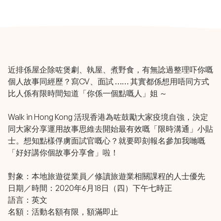
近排係屋企除咗煲劇、執屋、煮野食，有無諗過整理吓你嘅
個人故事同經歷？寫CV、面試 …… 其實都係想用唔同方式
比人係有限時間知道「你係一個點嘅人」姐 ～
Walk in Hong Kong 活現香港為咗鼓勵大家疫境自強，決定
同大家分享運用故事思維去開始最有效嘅「限時溝通」小貼
士。想知點樣俘虜面試官嘅心？就要即刻報名參加我哋嘅
「好好講你個故事分享會」啦！
對象：本地旅遊從業員／修讀旅遊業相關課程的人士優先
日期／時間：2020年6月18日（四）下午七時正
語言：英文
名額：活動名額有限，額滿即止