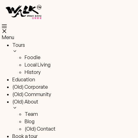
Skip
to
content
Menu
Tours
Foodie
Local Living
History
Education
(Old) Corporate
(Old) Community
(Old) About
Team
Blog
(Old) Contact
Book a tour