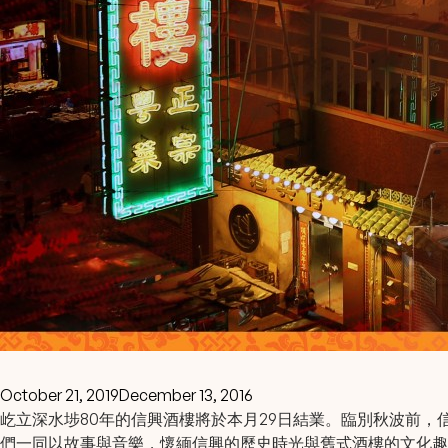
October 21, 2019
December 13, 2016
屹立深水埗80年的信興酒樓將於本月29日結業。臨別秋波前，信興
們一同以故事與音樂，懷緬信興的歷史時光與舊式酒樓的文化趣