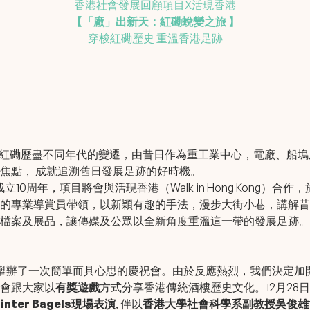
香港社會發展回顧項目X活現香港
【「廠」出新天：紅磡蛻變之旅 】
穿梭紅磡歷史 重溫香港足跡
。紅磡歷盡不同年代的變遷，由昔日作為重工業中心，電廠、船
焦點， 成就追溯舊日發展足跡的好時機。
成立10周年，項目將會與活現香港（Walk in Hong Kong
的專業導賞員帶領，以新穎有趣的手法，漫步大街小巷，講解昔
檔案及展品，讓傳媒及公眾以全新角度重溫這一帶的發展足跡。
舉辦了一次簡單而具心思的慶祝會。由於反應熱烈，我們決定加開兩
會跟大家以
有獎遊戲
方式分享香港傳統酒樓歷史文化。12月28
inter Bagels
現場表演
, 伴以
香港大學社會科學系副教授吳俊雄