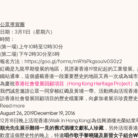
公眾導賞團
日期：3月11日（星期六）
時間：
(第一場) 上午10時至12時30分
(第二場) 下午2時30分至5時
報名方法：
https://goo.gl/forms/mRYsPkgsou1v0S0z2
紅磡是九龍早期發展的地區，見證著香港19世紀起的工業發展
鐵站通車，這個盛載香港一段重要歷史的地區又再一次成為城市
為慶祝
香港社會發展回顧項目（Hong Kong Heritage Project）
我們誠意邀請公眾一同穿梭紅磡及黃埔一帶。活動將由活現香港
訪香港社會發展回顧項目的歷史檔案庫，向參加者展示珍貴歷史
Read more
August 26, 2019
December 19, 2016
12月18日晚上活現香港(Walk in Hong Kong)為
信興酒樓
光榮結業
順光先生展示難得一見的舊式酒樓文獻私人珍藏
，另外活現香港
歡度這個歷史性的晚上，特邀
唱作歌手
黎曉陽
及新晉女子組合
W