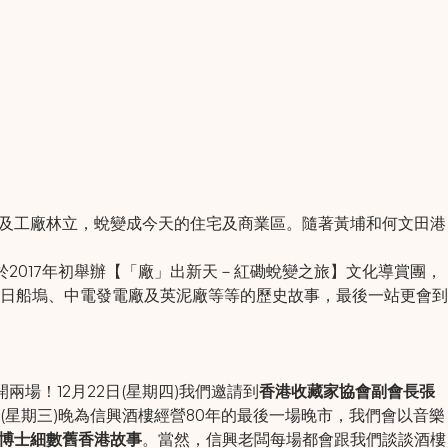
塢及工廠林立，蛻變成今天的住宅及商業區。隨著黃埔和何文田港
）合作，於2017年初舉辦【「廠」出新天－紅磡蛻變之旅】文化導賞團，
日船塢、中電發電廠及英泥廠等等的歷史故事，最後一站更會到
場！12月22日(星期四)我們邀請到
香港收藏家協會副會長張
日(星期三)晚為信興酒樓經營80年的最後一場晚市，我們會以音樂
博士細數舊香港故事
。當然，信興老闆每場都會跟我們談談酒樓