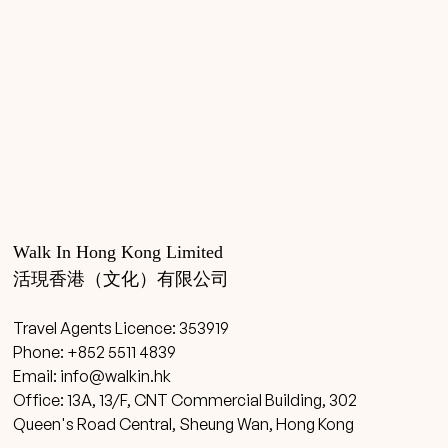
Walk In Hong Kong Limited
活現香港（文化）有限公司
Travel Agents Licence: 353919
Phone: +852 5511 4839
Email:
info@walkin.hk
Office: 13A, 13/F, CNT Commercial Building, 302
Queen's Road Central, Sheung Wan, Hong Kong