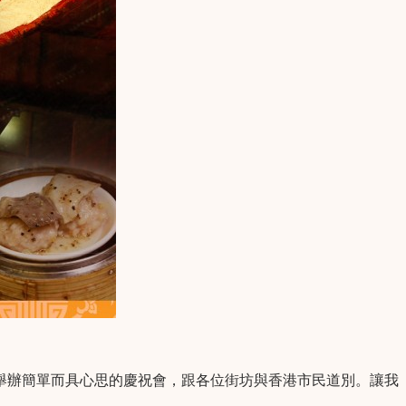
合作，舉辦簡單而具心思的慶祝會，跟各位街坊與香港市民道別。讓我