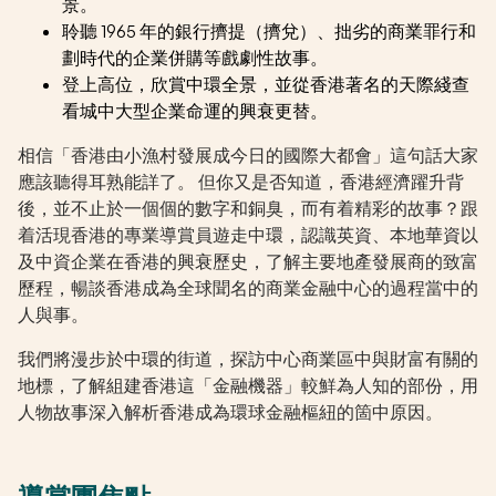
景。
聆聽 1965 年的銀行擠提（擠兌）、拙劣的商業罪行和
劃時代的企業併購等戲劇性故事。
登上高位，欣賞中環全景，並從香港著名的天際綫查
看城中大型企業命運的興衰更替。
相信「香港由小漁村發展成今日的國際大都會」這句話大家
應該聽得耳熟能詳了。 但你又是否知道，香港經濟躍升背
後，並不止於一個個的數字和銅臭，而有着精彩的故事？跟
着活現香港的專業導賞員遊走中環，認識英資、本地華資以
及中資企業在香港的興衰歷史，了解主要地產發展商的致富
歷程，暢談香港成為全球聞名的商業金融中心的過程當中的
人與事。
我們將漫步於中環的街道，探訪中心商業區中與財富有關的
地標，了解組建香港這「金融機器」較鮮為人知的部份，用
人物故事深入解析香港成為環球金融樞紐的箇中原因。