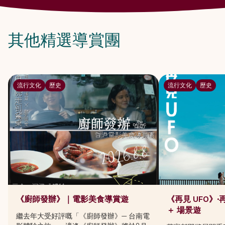
其他精選導賞團
流行文化
歷史
流行文化
歷史
《廚師發辦》｜電影美食導賞遊
《再見 UFO》
＋ 場景遊
繼去年大受好評嘅「《廚師發辦》— 台南電