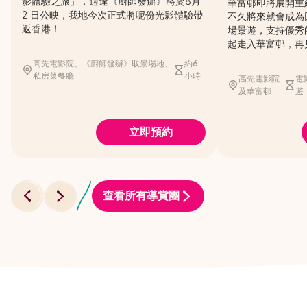
影體驗之旅」，適逢《廚師發辦》將於8月
華富邨即將展開重
21日公映，我地今次正式將呢份光影體驗帶
不久將來就會成為
返香港！
場景遊，支持優秀
起走入華富邨，再
高先電影院、《廚師發辦》取景場地、
約6
私房菜餐廳
小時
高先電影院
電
及華富邨
遊
立即預約
查看所有導賞團