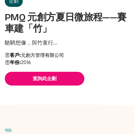
企劃
PMQ 元創方夏日微旅程——賽
車建「竹」
馳騁想像，與竹童行...
客戶:
元創方管理有限公司
年份:
2016
查詢此企劃
地點