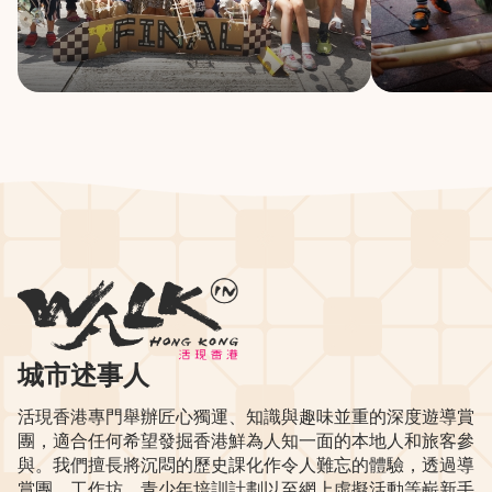
城市述事人
活現香港專門舉辦匠心獨運、知識與趣味並重的深度遊導賞
團，適合任何希望發掘香港鮮為人知一面的本地人和旅客參
與。我們擅長將沉悶的歷史課化作令人難忘的體驗，透過導
賞團、工作坊、青少年培訓計劃以至網上虛擬活動等嶄新手