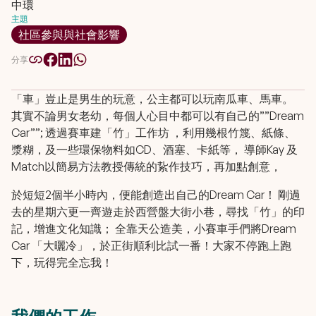
中環
主題
社區參與與社會影響
分享
「車」豈止是男生的玩意，公主都可以玩南瓜車、馬車。
其實不論男女老幼，每個人心目中都可以有自己的””Dream
Car””; 透過賽車建「竹」工作坊 ，利用幾根竹篾、紙條、
漿糊，及一些環保物料如CD、酒塞、卡紙等， 導師Kay 及
Match以簡易方法教授傳統的紥作技巧，再加點創意，
於短短2個半小時內，便能創造出自己的Dream Car！ 剛過
去的星期六更一齊遊走於西營盤大街小巷，尋找「竹」的印
記，增進文化知識； 全靠天公造美，小賽車手們將Dream
Car 「大曬冷」，於正街順利比試一番！大家不停跑上跑
下，玩得完全忘我！